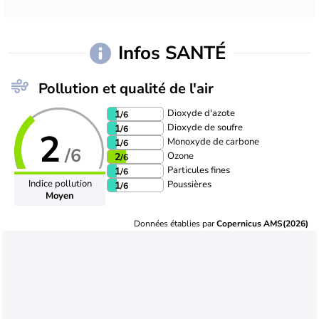
Infos SANTÉ
Pollution et qualité de l'air
Dioxyde d'azote
1
/6
Dioxyde de soufre
1
/6
2
Monoxyde de carbone
1
/6
/6
Ozone
2
/6
Particules fines
1
/6
Indice pollution
Poussières
1
/6
Moyen
Données établies par
Copernicus AMS(2026)