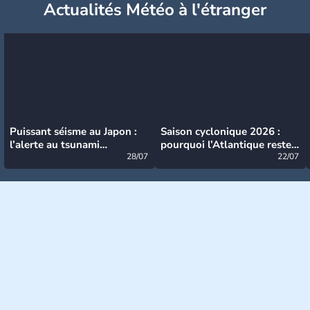
Actualités Météo à l'étranger
Puissant séisme au Japon :
Saison cyclonique 2026 :
l’alerte au tsunami
pourquoi l’Atlantique reste
désormais levée
28/07
très calme à ce stade ?
22/07