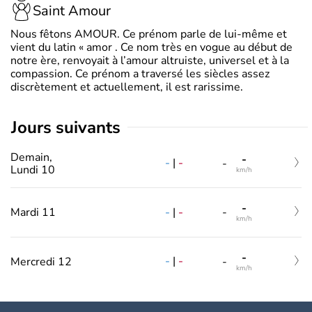
Saint Amour
Nous fêtons AMOUR. Ce prénom parle de lui-même et
vient du latin « amor . Ce nom très en vogue au début de
notre ère, renvoyait à l’amour altruiste, universel et à la
compassion. Ce prénom a traversé les siècles assez
discrètement et actuellement, il est rarissime.
jours suivants
Demain,
-
-
|
-
-
Lundi 10
km/h
-
-
|
-
Mardi 11
-
km/h
-
-
|
-
Mercredi 12
-
km/h