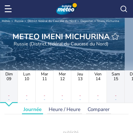
Météo
Russie
District fédéral du Caucase du Nord
Dagestan
Imeni Michurina
METEO IMENI MICHURINA
Russie (District fédéral du Caucase du Nord)
Dim
Lun
Mar
Mer
Jeu
Ven
Sam
D
09
10
11
12
13
14
15
-
-
-
-
-
-
-
-
-
-
-
-
-
-
Journée
Heure / Heure
Comparer