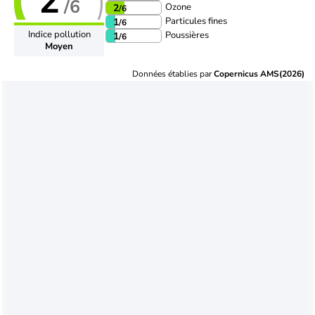
2
/6
Ozone
2
/6
Particules fines
1
/6
Indice pollution
Poussières
1
/6
Moyen
Données établies par
Copernicus AMS(2026)