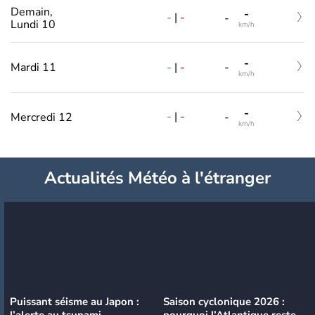
Demain,
-
-
|
-
-
Lundi 10
km/h
-
-
|
-
Mardi 11
-
km/h
-
-
|
-
Mercredi 12
-
km/h
Actualités Météo à l'étranger
Puissant séisme au Japon :
Saison cyclonique 2026 :
l’alerte au tsunami
pourquoi l’Atlantique reste