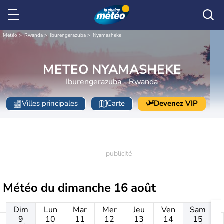
Météo
Rwanda
Iburengerazuba
Nyamasheke
METEO NYAMASHEKE
Iburengerazuba - Rwanda
Villes principales
Carte
Devenez VIP
Météo du
dimanche 16 août
Dim
Lun
Mar
Mer
Jeu
Ven
Sam
9
10
11
12
13
14
15