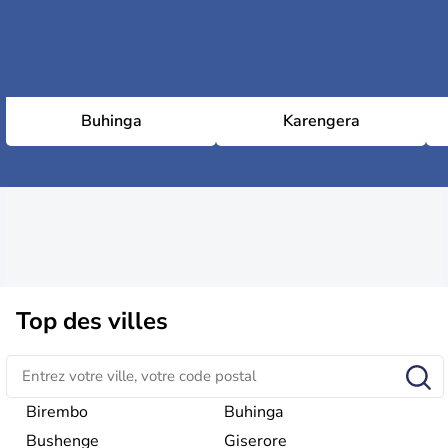
Buhinga
Karengera
Top des villes
Birembo
Buhinga
Bushenge
Giserore