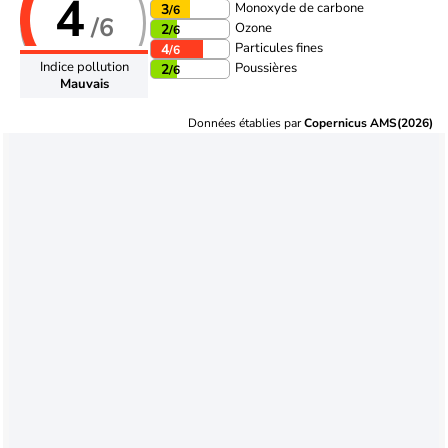
4
Monoxyde de carbone
3
/6
/6
Ozone
2
/6
Particules fines
4
/6
Indice pollution
Poussières
2
/6
Mauvais
Données établies par
Copernicus AMS(2026)