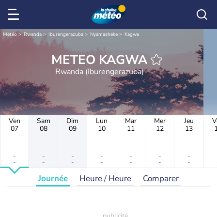
Météo
Rwanda
Iburengerazuba
Nyamasheke
Kagwa
METEO KAGWA
Rwanda (Iburengerazuba)
Ven
Sam
Dim
Lun
Mar
Mer
Jeu
V
07
08
09
10
11
12
13
-
-
-
-
-
-
-
-
-
-
-
-
-
-
Journée
Heure / Heure
Comparer