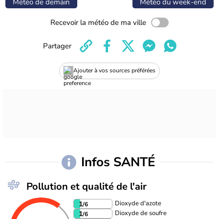
Météo de demain
Météo du week-end
Recevoir la météo de ma ville
Partager
Ajouter à vos sources préférées
Infos SANTÉ
Pollution et qualité de l'air
Dioxyde d'azote
1
/6
Dioxyde de soufre
1
/6