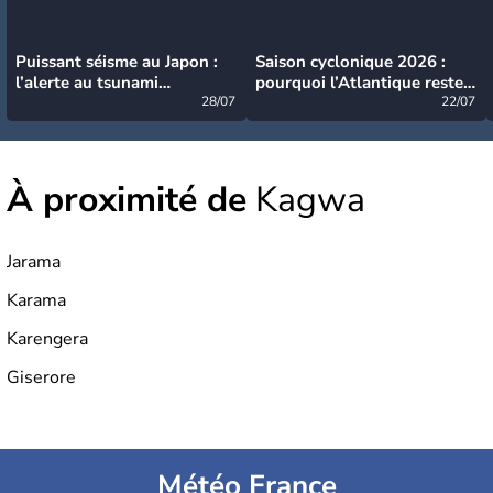
Puissant séisme au Japon :
Saison cyclonique 2026 :
l’alerte au tsunami
pourquoi l’Atlantique reste
désormais levée
28/07
très calme à ce stade ?
22/07
À proximité de
Kagwa
Jarama
Karama
Karengera
Giserore
Météo France