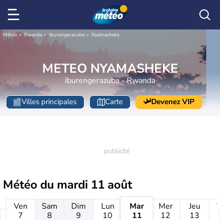
Météo
Rwanda
Iburengerazuba
Nyamasheke
METEO NYAMASHEKE
Iburengerazuba - Rwanda
Villes principales
Carte
Devenez VIP
Météo du
mardi 11 août
Ven
Sam
Dim
Lun
Mar
Mer
Jeu
7
8
9
10
11
12
13