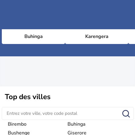
Buhinga
Karengera
Top des villes
Birembo
Buhinga
Bushenge
Giserore