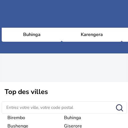
Buhinga
Karengera
Top des villes
Birembo
Buhinga
Bushenge
Giserore