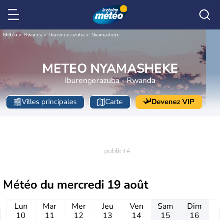
Météo
Rwanda
Iburengerazuba
Nyamasheke
METEO NYAMASHEKE
Iburengerazuba - Rwanda
Villes principales
Carte
Devenez VIP
Météo du
mercredi 19 août
Lun
Mar
Mer
Jeu
Ven
Sam
Dim
10
11
12
13
14
15
16