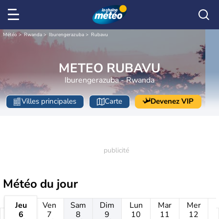
Météo
Rwanda
Iburengerazuba
Rubavu
METEO RUBAVU
Iburengerazuba - Rwanda
Villes principales
Carte
Devenez VIP
Météo
du jour
Jeu
Ven
Sam
Dim
Lun
Mar
Mer
6
7
8
9
10
11
12