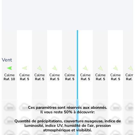
Vent
Calme
Calme
Calme
Calme
Calme
Calme
Calme
Calme
Calm
Raf. 10
Raf. 5
Raf. 5
Raf. 5
Raf. 5
Raf. 5
Raf. 5
Raf. 5
Raf. 
Ces paramètres sont réservés aux abonnés.
50%
50%
50%
50%
50%
50%
50%
50%
50%
Il vous reste 50% à découvrir:
Quantité de précipitations, couverture nuageuse, indice de
30%
30%
30%
30%
30%
30%
30%
30%
30%
luminosité, indice UV, humidité de l'air, pression
atmosphérique et visibilité.