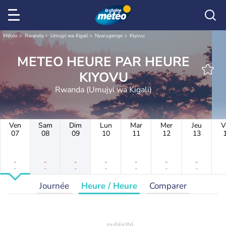
Météo
Rwanda
Umujyi wa Kigali
Nyarugenge
Kiyovu
METEO HEURE PAR HEURE
KIYOVU
Rwanda (Umujyi wa Kigali)
Ven
Sam
Dim
Lun
Mar
Mer
Jeu
V
07
08
09
10
11
12
13
-
-
-
-
-
-
-
-
-
-
-
-
-
-
Journée
Heure / Heure
Comparer