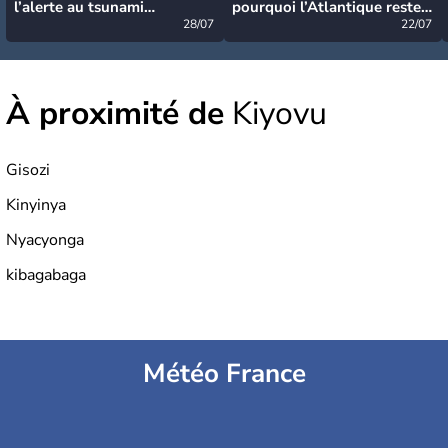
l’alerte au tsunami
pourquoi l’Atlantique reste
désormais levée
28/07
très calme à ce stade ?
22/07
À proximité de
Kiyovu
Gisozi
Kinyinya
Nyacyonga
kibagabaga
Météo France