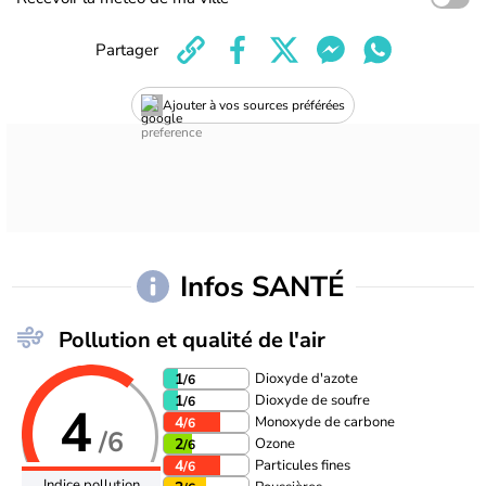
Partager
Ajouter à vos sources préférées
Infos SANTÉ
Pollution et qualité de l'air
Dioxyde d'azote
1
/6
Dioxyde de soufre
1
/6
4
Monoxyde de carbone
4
/6
/6
Ozone
2
/6
Particules fines
4
/6
Indice pollution