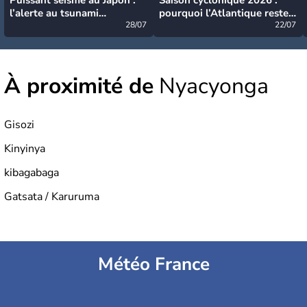
l’alerte au tsunami
pourquoi l’Atlantique reste
désormais levée
28/07
très calme à ce stade ?
22/07
À proximité de
Nyacyonga
Gisozi
Kinyinya
kibagabaga
Gatsata / Karuruma
Météo France