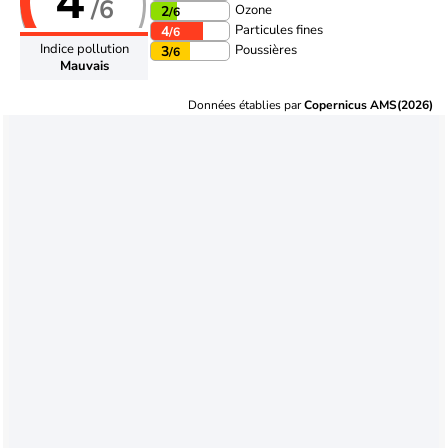
4
/6
Ozone
2
/6
Particules fines
4
/6
Indice pollution
Poussières
3
/6
Mauvais
Données établies par
Copernicus AMS(2026)