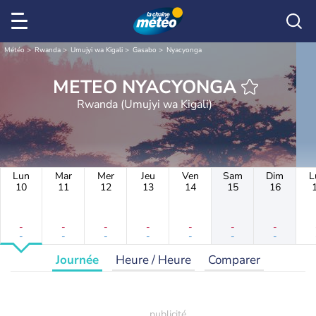
Météo
Rwanda
Umujyi wa Kigali
Gasabo
Nyacyonga
METEO NYACYONGA
Rwanda (Umujyi wa Kigali)
Lun
Mar
Mer
Jeu
Ven
Sam
Dim
L
10
11
12
13
14
15
16
-
-
-
-
-
-
-
-
-
-
-
-
-
-
Journée
Heure / Heure
Comparer