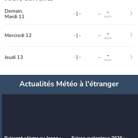
Demain,
-
-
|
-
-
Mardi 11
km/h
-
-
|
-
Mercredi 12
-
km/h
-
-
|
-
Jeudi 13
-
km/h
Actualités Météo à l'étranger
Puissant séisme au Japon :
Saison cyclonique 2026 :