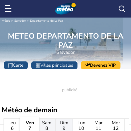
Météo
Salvador
Departamento de La Paz
METEO DEPARTAMENTO DE LA
PAZ
Salvador
Carte
Villes principales
Devenez VIP
Météo de
demain
Jeu
Ven
Sam
Dim
Lun
Mar
Mer
6
7
8
9
10
11
12