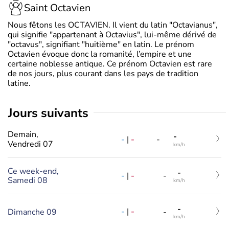
Saint Octavien
Nous fêtons les OCTAVIEN. Il vient du latin "Octavianus",
qui signifie "appartenant à Octavius", lui-même dérivé de
"octavus", signifiant "huitième" en latin. Le prénom
Octavien évoque donc la romanité, l’empire et une
certaine noblesse antique. Ce prénom Octavien est rare
de nos jours, plus courant dans les pays de tradition
latine.
jours suivants
Demain,
-
-
|
-
-
Vendredi 07
km/h
Ce week-end,
-
-
|
-
-
Samedi 08
km/h
-
-
|
-
Dimanche 09
-
km/h