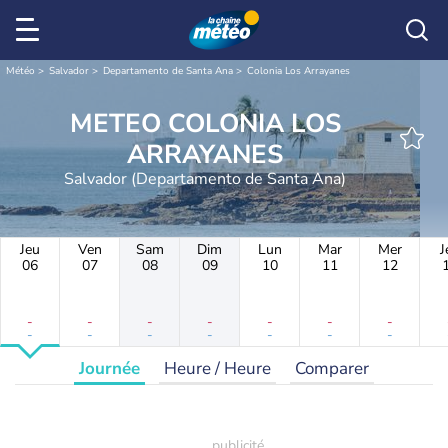
Météo
Salvador
Departamento de Santa Ana
Colonia Los Arrayanes
METEO COLONIA LOS
ARRAYANES
Salvador (Departamento de Santa Ana)
Jeu
Ven
Sam
Dim
Lun
Mar
Mer
J
06
07
08
09
10
11
12
-
-
-
-
-
-
-
-
-
-
-
-
-
-
Journée
Heure / Heure
Comparer