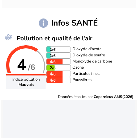
Infos SANTÉ
Pollution et qualité de l'air
Dioxyde d'azote
1
/6
Dioxyde de soufre
1
/6
4
Monoxyde de carbone
4
/6
/6
Ozone
2
/6
Particules fines
4
/6
Indice pollution
Poussières
4
/6
Mauvais
Données établies par
Copernicus AMS(2026)