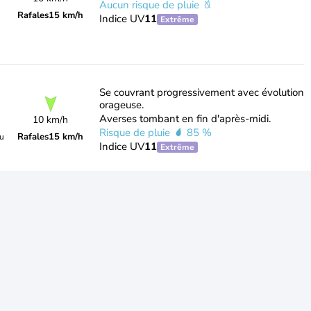
Aucun risque de pluie
Rafales
15 km/h
Indice UV
11
Extrême
Se couvrant progressivement avec évolution
orageuse.
Averses tombant en fin d'après-midi.
10 km/h
Risque de pluie
85 %
Rafales
15 km/h
du
Indice UV
11
Extrême