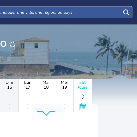
IO
Dim
Lun
Mar
Mer
365
16
17
18
19
Jours
-
-
-
-
-
-
-
-