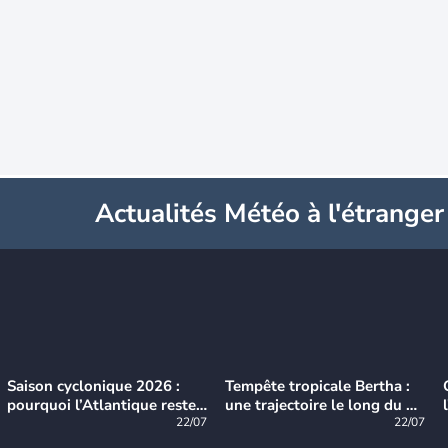
Actualités Météo à l'étranger
Saison cyclonique 2026 :
Tempête tropicale Bertha :
pourquoi l’Atlantique reste
une trajectoire le long du du
très calme à ce stade ?
22/07
littoral américain
22/07