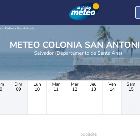
a
Colonia San Antonio
METEO COLONIA SAN ANTON
Salvador (Departamento de Santa Ana)
am
Dim
Lun
Mar
Mer
Jeu
Ven
Sam
8
09
10
11
12
13
14
15
-
-
-
-
-
-
-
-
-
-
-
-
-
-
-
-