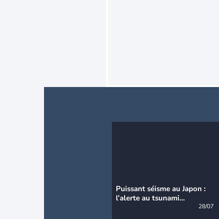
Puissant séisme au Japon :
l’alerte au tsunami
désormais levée
28/07