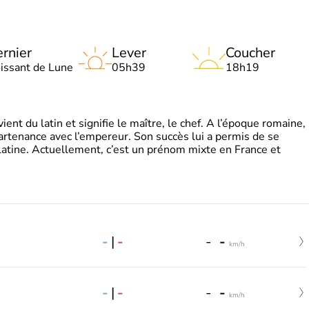
rnier
Lever
Coucher
oissant de Lune
05h39
18h19
t du latin et signifie le maître, le chef. A l’époque romaine,
partenance avec l’empereur. Son succès lui a permis de se
latine. Actuellement, c’est un prénom mixte en France et
-
|
-
-
-
km/h
-
|
-
-
-
km/h