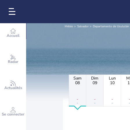
Météo
Salvador
Departamento de Usulután
Accueil
Radar
Sam
Dim
Lun
M
08
09
10
1
Actualités
-
-
-
-
-
-
Se connecter