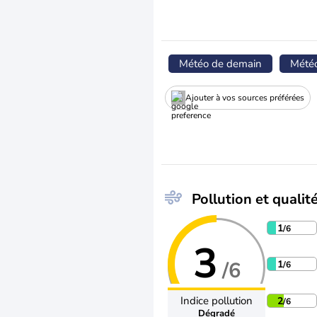
Météo de demain
Mété
Ajouter à vos sources préférées
Pollution et qualité
1
/6
3
/6
1
/6
Indice pollution
2
/6
Dégradé