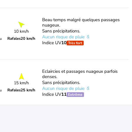
Beau temps malgré quelques passages
nuageux.
Sans précipitations.
10 km/h
Aucun risque de pluie
Rafales
20 km/h
du
Indice UV
10
Très fort
Eclaircies et passages nuageux parfois
denses.
Sans précipitations.
15 km/h
Aucun risque de pluie
Rafales
25 km/h
du
Indice UV
11
Extrême