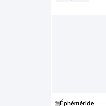
Éphéméride