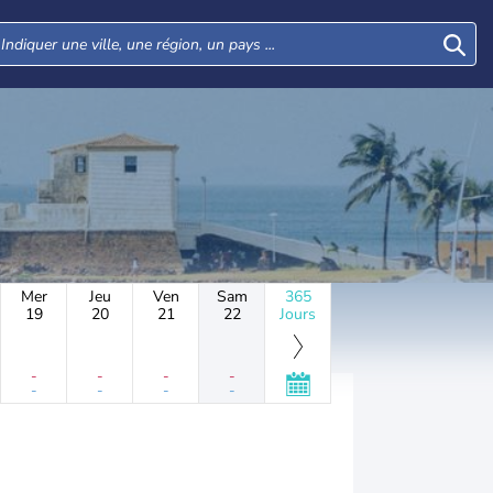
Mer
Jeu
Ven
Sam
365
19
20
21
22
Jours
-
-
-
-
-
-
-
-