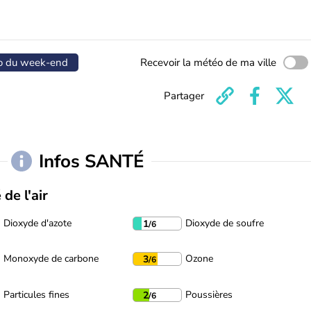
o du week-end
Recevoir la météo de ma ville
Partager
Infos SANTÉ
 de l'air
Dioxyde d'azote
Dioxyde de soufre
1
/6
Monoxyde de carbone
Ozone
3
/6
Particules fines
Poussières
2
/6