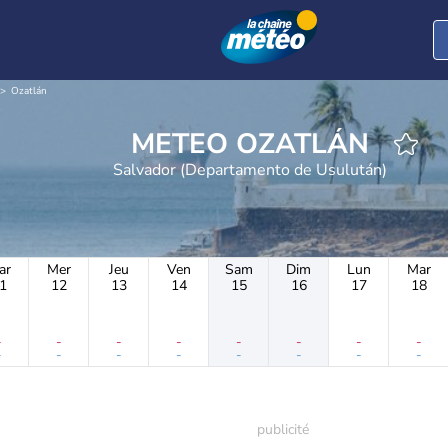
Ozatlán
METEO OZATLÁN
Salvador (Departamento de Usulután)
ar
Mer
Jeu
Ven
Sam
Dim
Lun
Mar
1
12
13
14
15
16
17
18
-
-
-
-
-
-
-
-
-
-
-
-
-
-
-
-