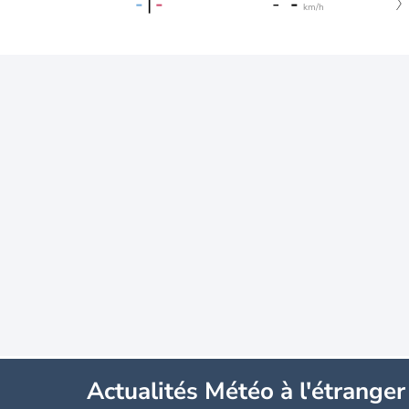
-
|
-
-
-
km/h
Actualités Météo à l'étranger