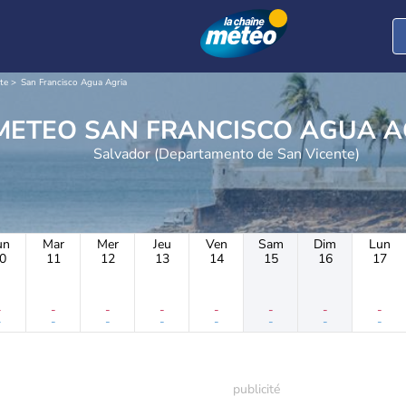
te
San Francisco Agua Agria
METEO SAN FRANCISCO AGUA 
Salvador (Departamento de San Vicente)
un
Mar
Mer
Jeu
Ven
Sam
Dim
Lun
0
11
12
13
14
15
16
17
-
-
-
-
-
-
-
-
-
-
-
-
-
-
-
-