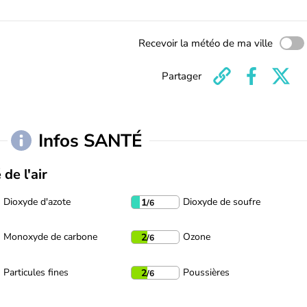
Recevoir la météo de ma ville
Partager
Infos SANTÉ
 de l'air
Dioxyde d'azote
Dioxyde de soufre
1
/6
Monoxyde de carbone
Ozone
2
/6
Particules fines
Poussières
2
/6