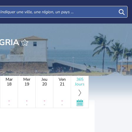
AGRIA
Mar
Mer
Jeu
Ven
365
18
19
20
21
Jours
-
-
-
-
-
-
-
-