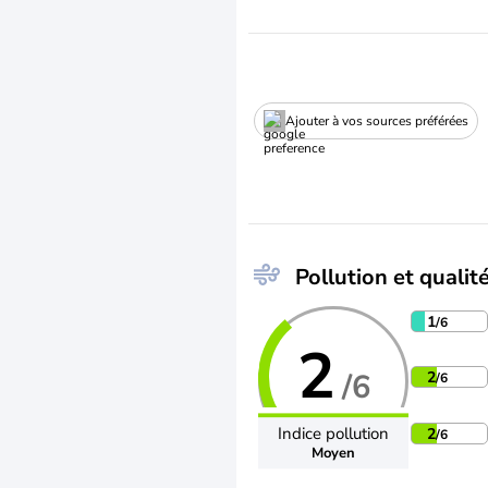
Ajouter à vos sources préférées
Pollution et qualité
1
/6
2
/6
2
/6
Indice pollution
2
/6
Moyen