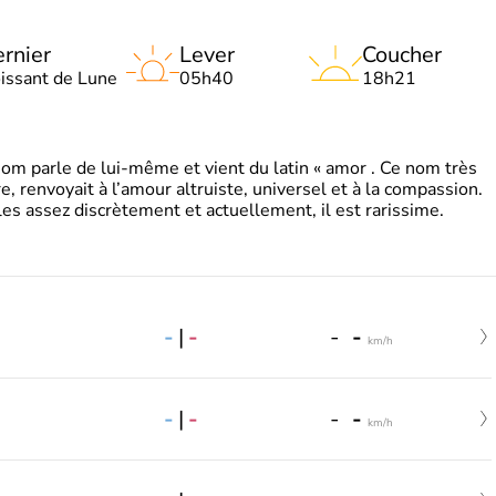
rnier
Lever
Coucher
oissant de Lune
05h40
18h21
 parle de lui-même et vient du latin « amor . Ce nom très
, renvoyait à l’amour altruiste, universel et à la compassion.
es assez discrètement et actuellement, il est rarissime.
-
|
-
-
-
km/h
-
|
-
-
-
km/h