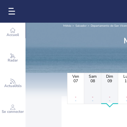
Météo
Salvador
Departamento de San Vicen
Accueil
Radar
Ven
Sam
Dim
L
07
08
09
1
Actualités
-
-
-
-
-
-
Se connecter