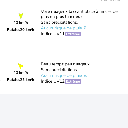
Voile nuageux laissant place à un ciel de
plus en plus lumineux.
Sans précipitations.
10 km/h
Aucun risque de pluie
Rafales
20 km/h
Indice UV
11
Extrême
Beau temps peu nuageux.
Sans précipitations.
10 km/h
Aucun risque de pluie
Rafales
25 km/h
du
Indice UV
12
Extrême