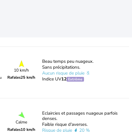
Beau temps peu nuageux.
Sans précipitations.
10 km/h
Aucun risque de pluie
Rafales
25 km/h
du
Indice UV
12
Extrême
Eclaircies et passages nuageux parfois
denses.
Calme
Faible risque d'averses.
Rafales
10 km/h
Risque de pluie
20 %