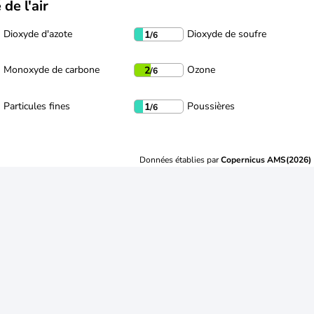
 de l'air
Dioxyde d'azote
Dioxyde de soufre
1
/6
Monoxyde de carbone
Ozone
2
/6
Particules fines
Poussières
1
/6
Données établies par
Copernicus AMS(2026)