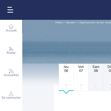
Météo
Salvador
Departamento de San Vicen
Accueil
Radar
Jeu
Ven
Sam
D
06
07
08
0
Actualités
-
-
-
-
-
-
Se connecter