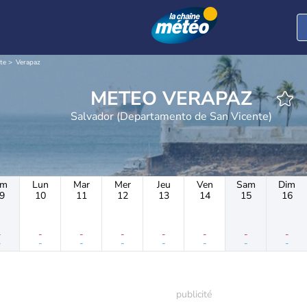
te
Verapaz
METEO VERAPAZ
Salvador (Departamento de San Vicente)
im
Lun
Mar
Mer
Jeu
Ven
Sam
Dim
9
10
11
12
13
14
15
16
-
-
-
-
-
-
-
-
-
-
-
-
-
-
-
-