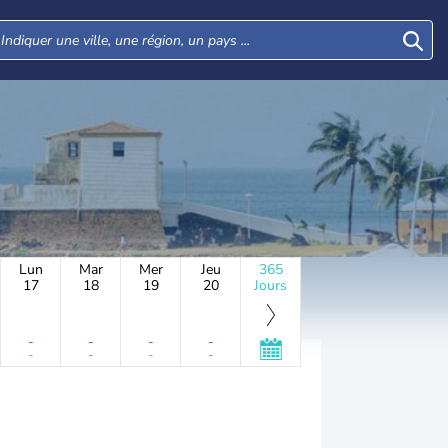
Lun
Mar
Mer
Jeu
365
17
18
19
20
Jours
-
-
-
-
-
-
-
-