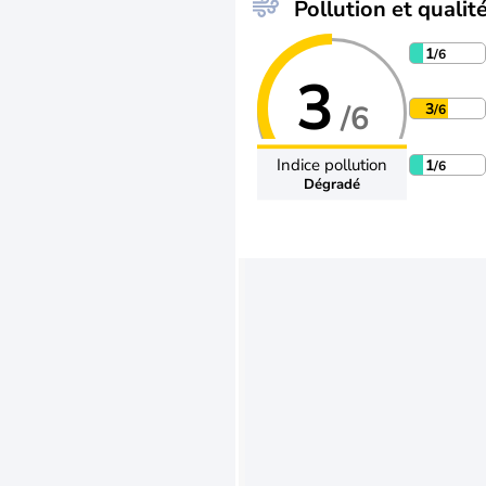
Pollution et qualité
1
/6
3
/6
3
/6
Indice pollution
1
/6
Dégradé