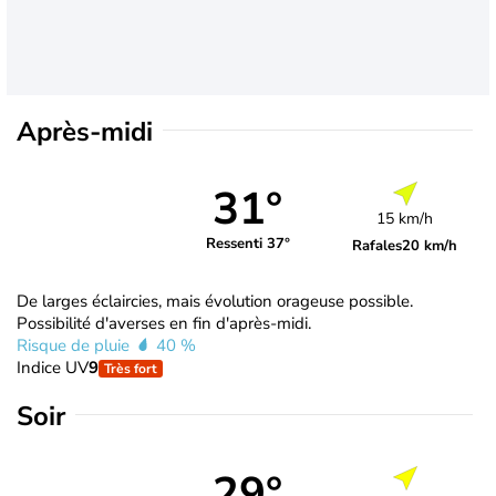
Après-midi
31°
15 km/h
Ressenti 37°
Rafales
20 km/h
De larges éclaircies, mais évolution orageuse possible.
Possibilité d'averses en fin d'après-midi.
Risque de pluie
40 %
Indice UV
9
Très fort
Soir
29°