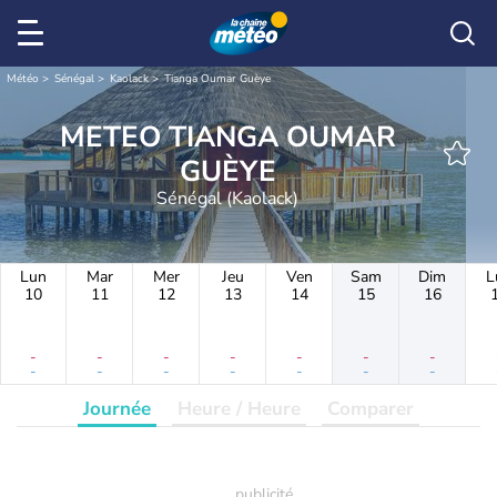
Météo
Sénégal
Kaolack
Tianga Oumar Guèye
METEO TIANGA OUMAR
GUÈYE
Sénégal (Kaolack)
Lun
Mar
Mer
Jeu
Ven
Sam
Dim
L
10
11
12
13
14
15
16
-
-
-
-
-
-
-
-
-
-
-
-
-
-
Journée
Heure / Heure
Comparer