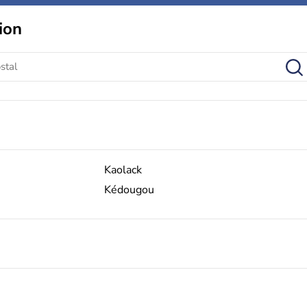
ion
Kaolack
Kédougou