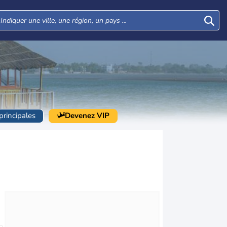
 principales
Devenez VIP
Lun
Mar
Mer
Jeu