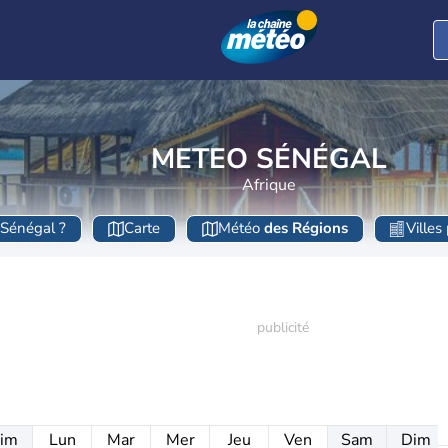
METEO SÉNÉGAL
Afrique
 Sénégal ?
Carte
Météo
des Régions
Villes
im
Lun
Mar
Mer
Jeu
Ven
Sam
Dim