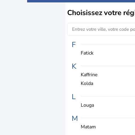
Choisissez
votre rég
F
Fatick
K
Kaffrine
Kolda
L
Louga
M
Matam