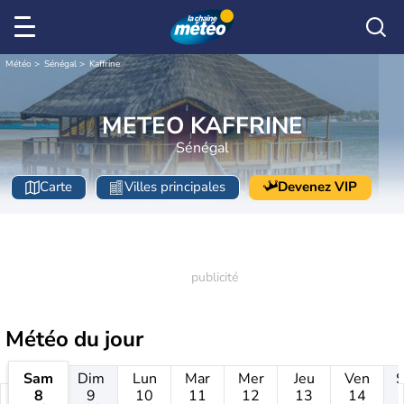
Météo
Sénégal
Kaffrine
METEO KAFFRINE
Sénégal
Carte
Villes principales
Devenez VIP
Météo
du jour
Sam
Dim
Lun
Mar
Mer
Jeu
Ven
8
9
10
11
12
13
14