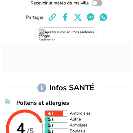
Recevoir la météo de ma ville
Partager
Ajouter à vos sources préférées
Infos SANTÉ
Pollens et allergies
Ambroisies
4
/5
Aulne
1
/5
4
Armoises
1
/5
/5
Bouleau
1
/5