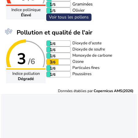
Graminées
1
/5
Indice pollinique
Olivier
1
/5
Élevé
Voir tous les pollens
Pollution et qualité de l'air
Dioxyde d'azote
1
/6
Dioxyde de soufre
1
/6
3
Monoxyde de carbone
1
/6
/6
Ozone
3
/6
Particules fines
1
/6
Indice pollution
Poussières
1
/6
Dégradé
Données établies par
Copernicus AMS(2026)