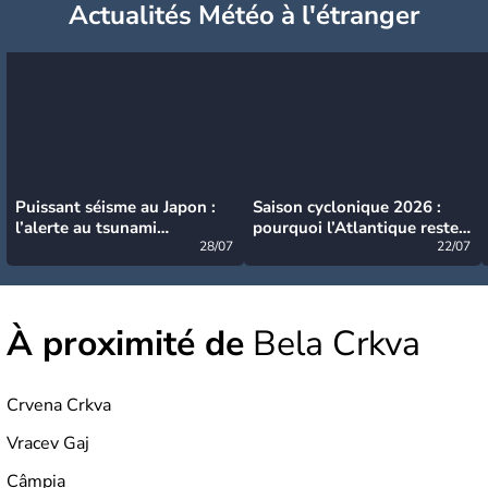
Actualités Météo à l'étranger
Puissant séisme au Japon :
Saison cyclonique 2026 :
l’alerte au tsunami
pourquoi l’Atlantique reste
désormais levée
28/07
très calme à ce stade ?
22/07
À proximité de
Bela Crkva
Crvena Crkva
Vracev Gaj
Câmpia