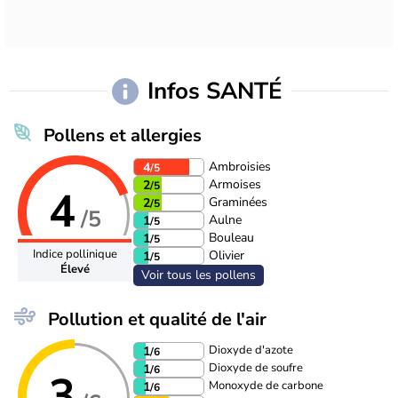
Infos SANTÉ
Pollens et allergies
Ambroisies
4
/5
Armoises
2
/5
4
Graminées
2
/5
/5
Aulne
1
/5
Bouleau
1
/5
Indice pollinique
Olivier
1
/5
Élevé
Voir tous les pollens
Pollution et qualité de l'air
Dioxyde d'azote
1
/6
Dioxyde de soufre
1
/6
3
Monoxyde de carbone
1
/6