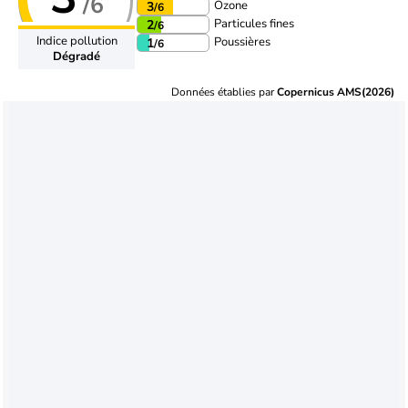
/6
Ozone
3
/6
Particules fines
2
/6
Indice pollution
Poussières
1
/6
Dégradé
Données établies par
Copernicus AMS(2026)