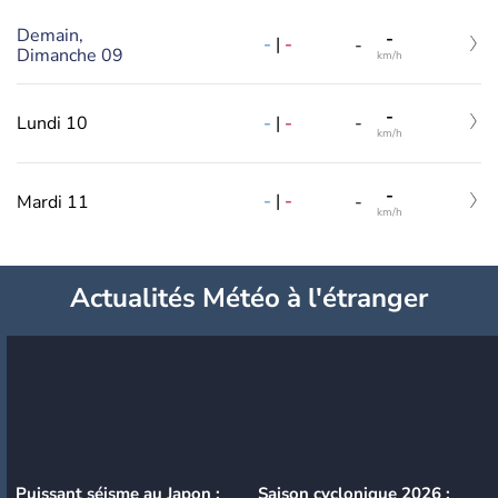
Demain,
-
-
|
-
-
Dimanche 09
km/h
-
-
|
-
Lundi 10
-
km/h
-
-
|
-
Mardi 11
-
km/h
Actualités Météo à l'étranger
Puissant séisme au Japon :
Saison cyclonique 2026 :