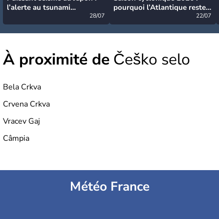
l’alerte au tsunami
pourquoi l’Atlantique reste
désormais levée
28/07
très calme à ce stade ?
22/07
À proximité de
Češko selo
Bela Crkva
Crvena Crkva
Vracev Gaj
Câmpia
Météo France