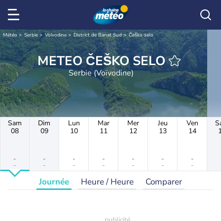
Météo
Serbie
Voïvodine
District de Banat Sud
Češko selo
METEO ČEŠKO SELO
Serbie (Voïvodine)
Sam
Dim
Lun
Mar
Mer
Jeu
Ven
S
08
09
10
11
12
13
14
-
-
-
-
-
-
-
-
-
-
-
-
-
-
Journée
Heure / Heure
Comparer