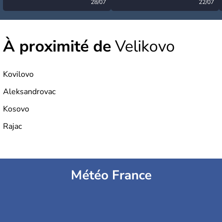
désormais levée
28/07
très calme à ce stade ?
22/07
À proximité de
Velikovo
Kovilovo
Aleksandrovac
Kosovo
Rajac
Météo France