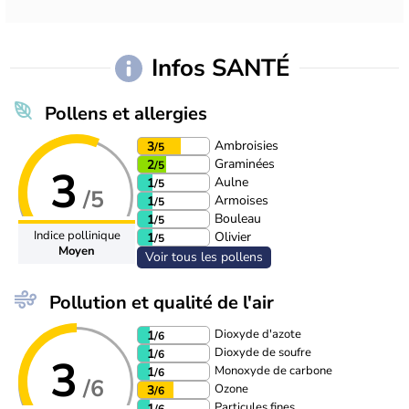
Infos SANTÉ
Pollens et allergies
Ambroisies
3
/5
Graminées
2
/5
3
Aulne
1
/5
/5
Armoises
1
/5
Bouleau
1
/5
Indice pollinique
Olivier
1
/5
Moyen
Voir tous les pollens
Pollution et qualité de l'air
Dioxyde d'azote
1
/6
Dioxyde de soufre
1
/6
3
Monoxyde de carbone
1
/6
/6
Ozone
3
/6
Particules fines
1
/6