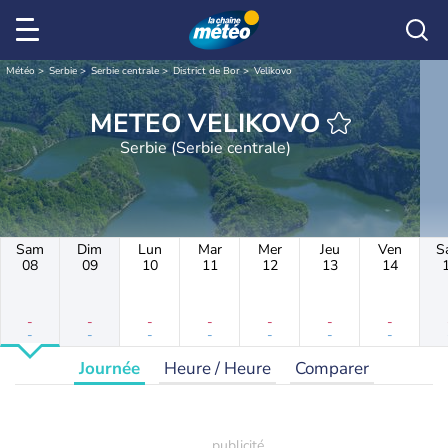
Météo
Serbie
Serbie centrale
District de Bor
Velikovo
METEO VELIKOVO
Serbie (Serbie centrale)
Sam
Dim
Lun
Mar
Mer
Jeu
Ven
S
08
09
10
11
12
13
14
-
-
-
-
-
-
-
-
-
-
-
-
-
-
Journée
Heure / Heure
Comparer