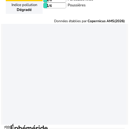
Indice pollution
Poussières
1
/6
Dégradé
Données établies par
Copernicus AMS(2026)
Éphéméride