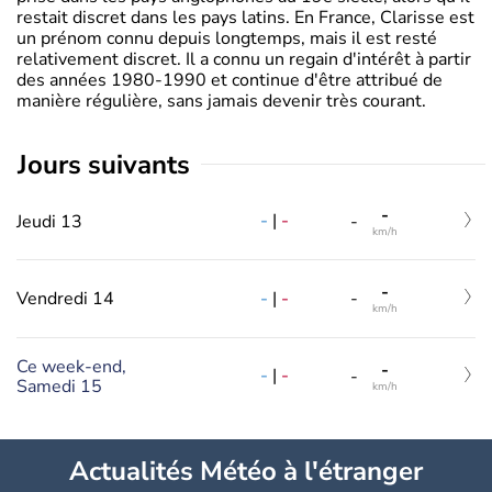
restait discret dans les pays latins. En France, Clarisse est
un prénom connu depuis longtemps, mais il est resté
relativement discret. Il a connu un regain d'intérêt à partir
des années 1980-1990 et continue d'être attribué de
manière régulière, sans jamais devenir très courant.
jours suivants
-
-
|
-
Jeudi 13
-
km/h
-
-
|
-
Vendredi 14
-
km/h
Ce week-end,
-
-
|
-
-
Samedi 15
km/h
Actualités Météo à l'étranger