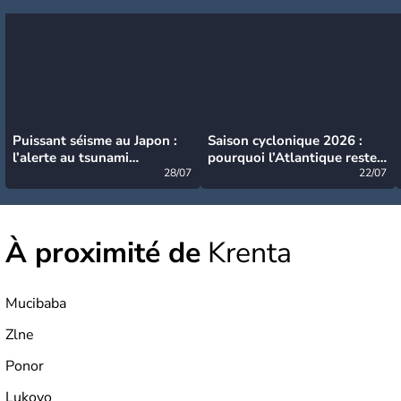
Puissant séisme au Japon :
Saison cyclonique 2026 :
l’alerte au tsunami
pourquoi l’Atlantique reste
désormais levée
28/07
très calme à ce stade ?
22/07
À proximité de
Krenta
Mucibaba
Zlne
Ponor
Lukovo