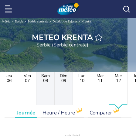
Météo
Serbie
Serbie centrale
District de Zajecar
Krenta
METEO KRENTA
Serbie (Serbie centrale)
Jeu
Ven
Sam
Dim
Lun
Mar
Mer
J
06
07
08
09
10
11
12
-
-
-
-
-
-
-
-
-
-
-
-
-
-
Journée
Heure / Heure
Comparer