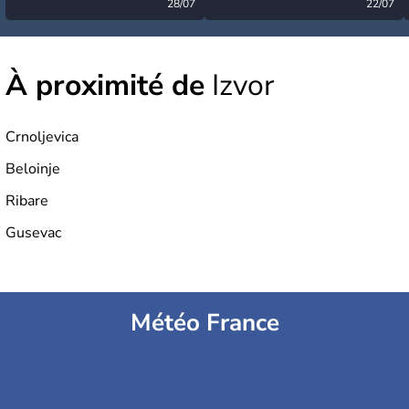
désormais levée
28/07
très calme à ce stade ?
22/07
À proximité de
Izvor
Crnoljevica
Beloinje
Ribare
Gusevac
Météo France