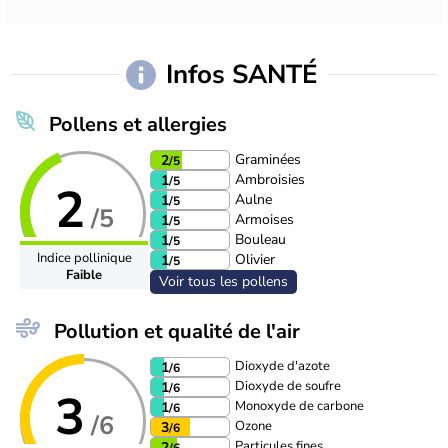
Infos SANTÉ
Pollens et allergies
Graminées
2
/5
Ambroisies
1
/5
2
Aulne
1
/5
/5
Armoises
1
/5
Bouleau
1
/5
Indice pollinique
Olivier
1
/5
Faible
Voir tous les pollens
Pollution et qualité de l'air
Dioxyde d'azote
1
/6
Dioxyde de soufre
1
/6
3
Monoxyde de carbone
1
/6
/6
Ozone
3
/6
Particules fines
2
/6