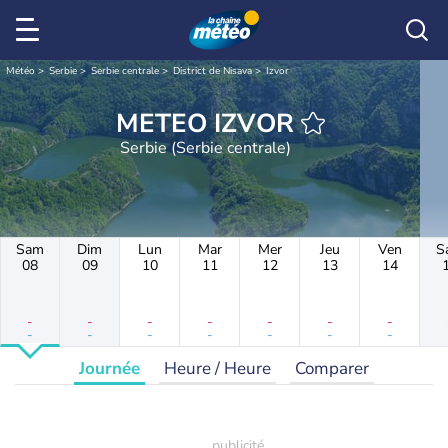
Météo
Serbie
Serbie centrale
District de Nisava
Izvor
METEO IZVOR
Serbie (Serbie centrale)
Sam
Dim
Lun
Mar
Mer
Jeu
Ven
S
08
09
10
11
12
13
14
-
-
-
-
-
-
-
-
-
-
-
-
-
-
Journée
Heure / Heure
Comparer