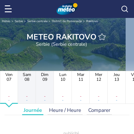
Météo
Serbie
Serbie centrale
District de Pomoravlje
Rakitovo
METEO RAKITOVO
Serbie (Serbie centrale)
Ven
Sam
Dim
Lun
Mar
Mer
Jeu
V
07
08
09
10
11
12
13
-
-
-
-
-
-
-
-
-
-
-
-
-
-
Journée
Heure / Heure
Comparer