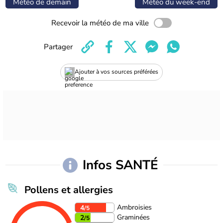
Météo de demain
Météo du week-end
Recevoir la météo de ma ville
Partager
Ajouter à vos sources préférées
Infos SANTÉ
Pollens et allergies
Ambroisies
4
/5
Graminées
2
/5