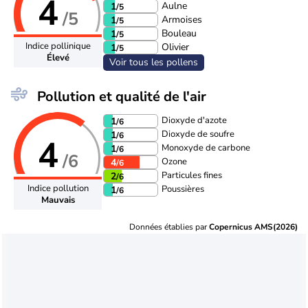
4
Aulne
1
/5
/5
Armoises
1
/5
Bouleau
1
/5
Indice pollinique
Olivier
1
/5
Élevé
Voir tous les pollens
Pollution et qualité de l'air
Dioxyde d'azote
1
/6
Dioxyde de soufre
1
/6
4
Monoxyde de carbone
1
/6
/6
Ozone
4
/6
Particules fines
2
/6
Indice pollution
Poussières
1
/6
Mauvais
Données établies par
Copernicus AMS(2026)