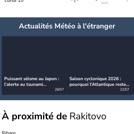
-
|
-
Lundi 10
-
km/h
Actualités Météo à l'étranger
Puissant séisme au Japon :
Saison cyclonique 2026 :
l’alerte au tsunami
pourquoi l’Atlantique reste
désormais levée
28/07
très calme à ce stade ?
22/07
À proximité de
Rakitovo
Ribare