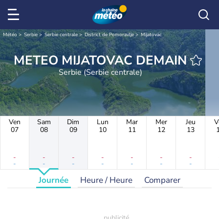
Météo
Serbie
Serbie centrale
District de Pomoravlje
Mijatovac
METEO MIJATOVAC DEMAIN
Serbie (Serbie centrale)
Ven
Sam
Dim
Lun
Mar
Mer
Jeu
V
07
08
09
10
11
12
13
-
-
-
-
-
-
-
-
-
-
-
-
-
-
Journée
Heure / Heure
Comparer