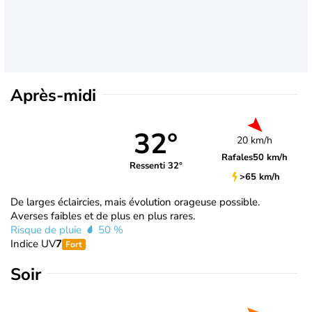
Après-midi
32°
20 km/h
Rafales
50 km/h
Ressenti 32°
>65 km/h
De larges éclaircies, mais évolution orageuse possible.
Averses faibles et de plus en plus rares.
Risque de pluie
50 %
Indice UV
7
Fort
Soir