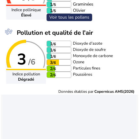
Graminées
1
/5
Indice pollinique
Olivier
1
/5
Élevé
Voir tous les pollens
Pollution et qualité de l'air
Dioxyde d'azote
1
/6
Dioxyde de soufre
1
/6
3
Monoxyde de carbone
1
/6
/6
Ozone
3
/6
Particules fines
2
/6
Indice pollution
Poussières
2
/6
Dégradé
Données établies par
Copernicus AMS(2026)