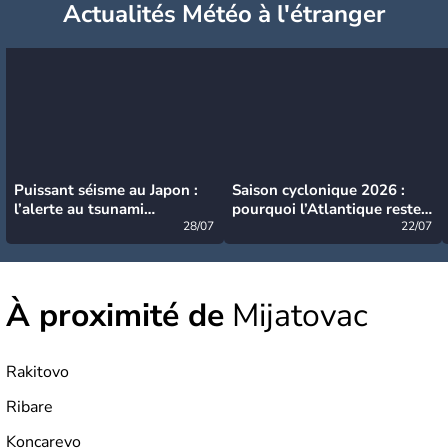
Actualités Météo à l'étranger
Puissant séisme au Japon :
Saison cyclonique 2026 :
l’alerte au tsunami
pourquoi l’Atlantique reste
désormais levée
28/07
très calme à ce stade ?
22/07
À proximité de
Mijatovac
Rakitovo
Ribare
Koncarevo