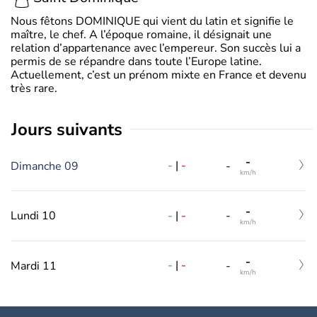
Nous fêtons DOMINIQUE qui vient du latin et signifie le
maître, le chef. A l’époque romaine, il désignait une
relation d’appartenance avec l’empereur. Son succès lui a
permis de se répandre dans toute l’Europe latine.
Actuellement, c’est un prénom mixte en France et devenu
très rare.
jours suivants
-
-
|
-
Dimanche 09
-
km/h
-
-
|
-
Lundi 10
-
km/h
-
-
|
-
Mardi 11
-
km/h