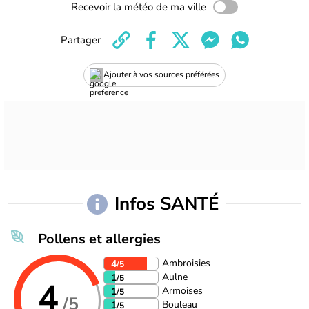
Recevoir la météo de ma ville
Partager
Ajouter à vos sources préférées
Infos SANTÉ
Pollens et allergies
Ambroisies
4
/5
Aulne
1
/5
4
Armoises
1
/5
/5
Bouleau
1
/5