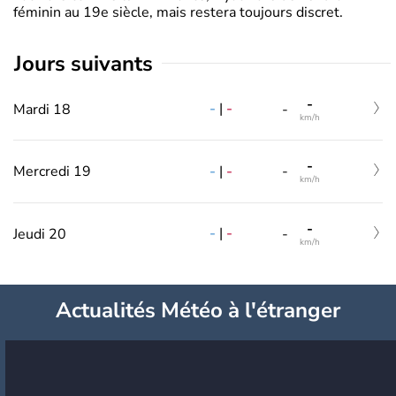
féminin au 19e siècle, mais restera toujours discret.
jours suivants
-
-
|
-
Mardi 18
-
km/h
-
-
|
-
Mercredi 19
-
km/h
-
-
|
-
Jeudi 20
-
km/h
Actualités Météo à l'étranger