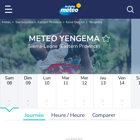
Météo
Sierra-Leone
Eastern Province
Kono District
Yengema
METEO YENGEMA
Sierra-Leone (Eastern Province)
Sam
Dim
Lun
Mar
Mer
Jeu
Ven
S
08
09
10
11
12
13
14
-
-
-
-
-
-
-
-
-
-
-
-
-
-
Journée
Heure / Heure
Comparer