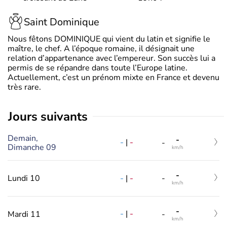
Saint Dominique
Nous fêtons DOMINIQUE qui vient du latin et signifie le
maître, le chef. A l’époque romaine, il désignait une
relation d’appartenance avec l’empereur. Son succès lui a
permis de se répandre dans toute l’Europe latine.
Actuellement, c’est un prénom mixte en France et devenu
très rare.
jours suivants
Demain,
-
-
|
-
-
Dimanche 09
km/h
-
-
|
-
Lundi 10
-
km/h
-
-
|
-
Mardi 11
-
km/h