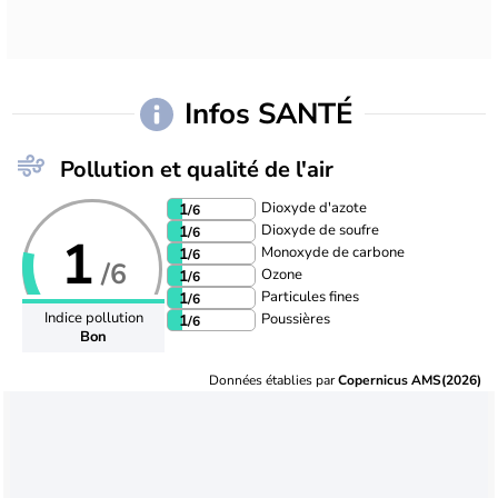
Infos SANTÉ
Pollution et qualité de l'air
Dioxyde d'azote
1
/6
Dioxyde de soufre
1
/6
1
Monoxyde de carbone
1
/6
/6
Ozone
1
/6
Particules fines
1
/6
Indice pollution
Poussières
1
/6
Bon
Données établies par
Copernicus AMS(2026)