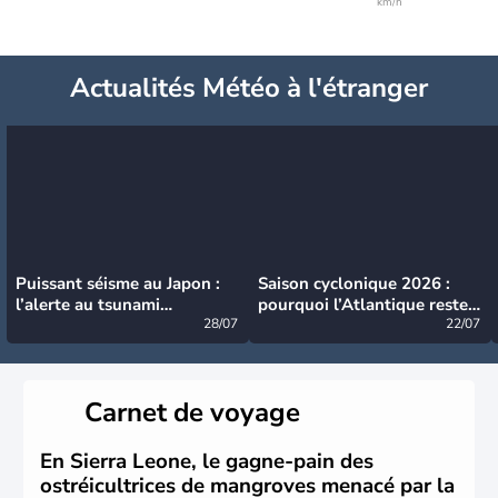
km/h
Actualités Météo à l'étranger
Puissant séisme au Japon :
Saison cyclonique 2026 :
l’alerte au tsunami
pourquoi l’Atlantique reste
désormais levée
28/07
très calme à ce stade ?
22/07
Carnet de voyage
En Sierra Leone, le gagne-pain des
ostréicultrices de mangroves menacé par la