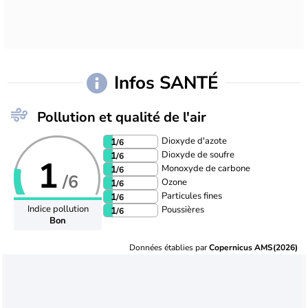
Infos SANTÉ
Pollution et qualité de l'air
Dioxyde d'azote
1
/6
Dioxyde de soufre
1
/6
1
Monoxyde de carbone
1
/6
/6
Ozone
1
/6
Particules fines
1
/6
Indice pollution
Poussières
1
/6
Bon
Données établies par
Copernicus AMS(2026)