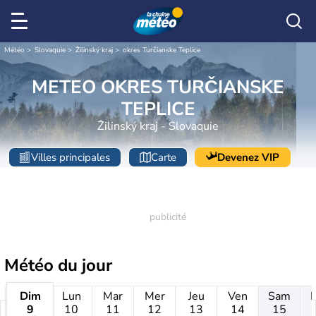
Météo
Slovaquie
Žilinský kraj
okres Turčianske Teplice
METEO OKRES TURČIANSKE
TEPLICE
Žilinský kraj - Slovaquie
Villes principales
Carte
Devenez VIP
Météo
du jour
Dim
Lun
Mar
Mer
Jeu
Ven
Sam
9
10
11
12
13
14
15