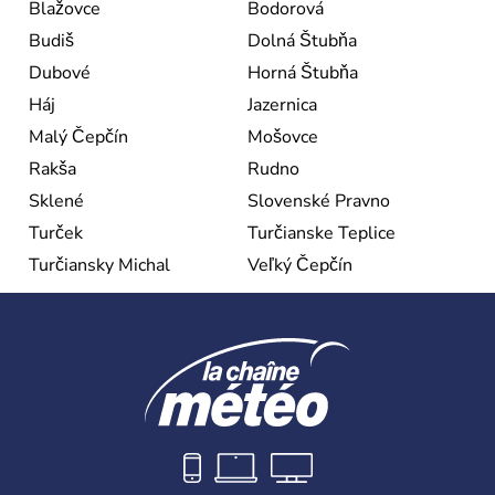
Blažovce
Bodorová
Budiš
Dolná Štubňa
Dubové
Horná Štubňa
Háj
Jazernica
Malý Čepčín
Mošovce
Rakša
Rudno
Sklené
Slovenské Pravno
Turček
Turčianske Teplice
Turčiansky Michal
Veľký Čepčín