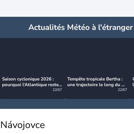
Actualités Météo à l'étranger
Saison cyclonique 2026 :
Tempête tropicale Bertha :
pourquoi l’Atlantique reste
une trajectoire le long du du
très calme à ce stade ?
22/07
littoral américain
22/07
Návojovce