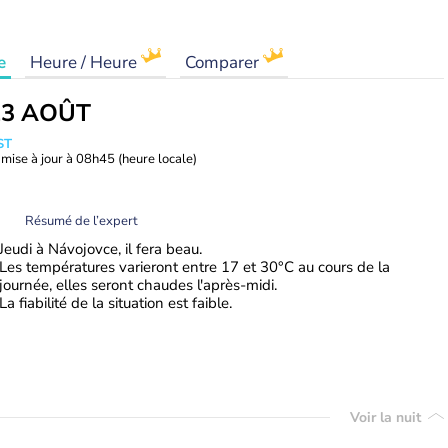
e
Heure / Heure
Comparer
13 AOÛT
ST
mise à jour à
08h45
(heure locale)
Résumé de l’expert
Jeudi à Návojovce, il fera beau.
Les températures varieront entre 17 et 30°C au cours de la
journée, elles seront chaudes l'après-midi.
La fiabilité de la situation est faible.
Voir la nuit