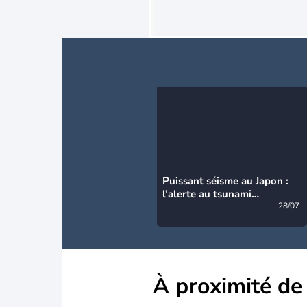
Puissant séisme au Japon :
l’alerte au tsunami
désormais levée
28/07
À proximité de