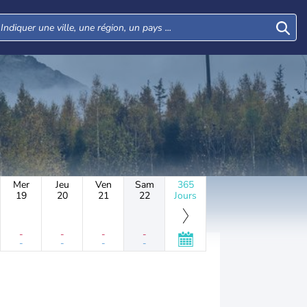
Mer
Jeu
Ven
Sam
365
19
20
21
22
Jours
-
-
-
-
-
-
-
-