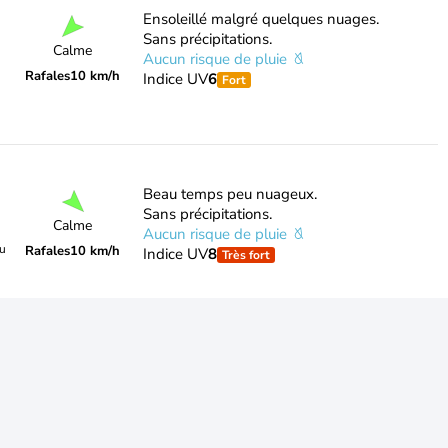
Ensoleillé malgré quelques nuages.
Sans précipitations.
Calme
Aucun risque de pluie
Rafales
10 km/h
Indice UV
6
Fort
Beau temps peu nuageux.
Sans précipitations.
Calme
Aucun risque de pluie
du
Rafales
10 km/h
Indice UV
8
Très fort