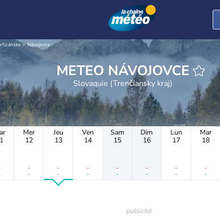
rtizánske
Návojovce
METEO NÁVOJOVCE
Slovaquie (Trenčiansky kraj)
ar
Mer
Jeu
Ven
Sam
Dim
Lun
Mar
1
12
13
14
15
16
17
18
-
-
-
-
-
-
-
-
-
-
-
-
-
-
-
-