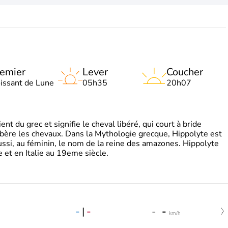
emier
Lever
Coucher
oissant de Lune
05h35
20h07
t du grec et signifie le cheval libéré, qui court à bride
libère les chevaux. Dans la Mythologie grecque, Hippolyte est
aussi, au féminin, le nom de la reine des amazones. Hippolyte
 et en Italie au 19eme siècle.
-
|
-
-
-
km/h