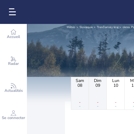
Météo
Slovaquie
Trenčiansky kraj
okres Pa
Accueil
Radar
Sam
Dim
Lun
M
08
09
10
1
Actualités
-
-
-
-
-
-
Se connecter