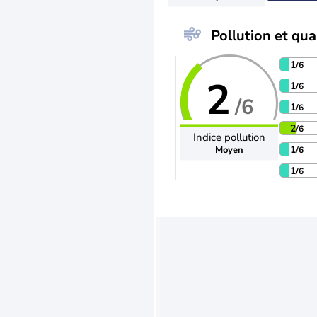
Pollution et qual
1
/6
2
1
/6
/6
1
/6
2
/6
Indice pollution
1
Moyen
/6
1
/6