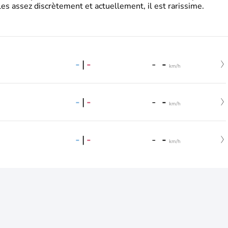
es assez discrètement et actuellement, il est rarissime.
-
|
-
-
-
km/h
-
|
-
-
-
km/h
-
|
-
-
-
km/h