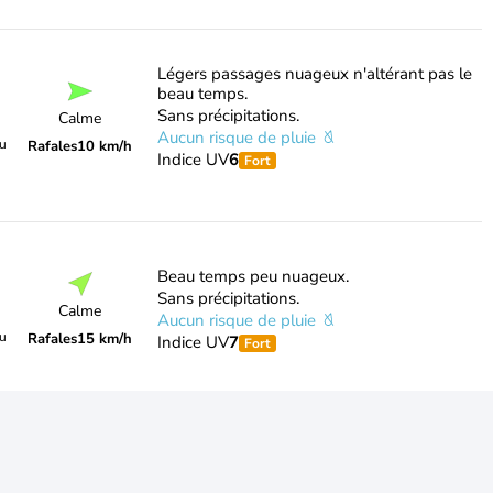
Légers passages nuageux n'altérant pas le
beau temps.
Sans précipitations.
Calme
Aucun risque de pluie
du
Rafales
10 km/h
Indice UV
6
Fort
Beau temps peu nuageux.
Sans précipitations.
Calme
Aucun risque de pluie
du
Rafales
15 km/h
Indice UV
7
Fort