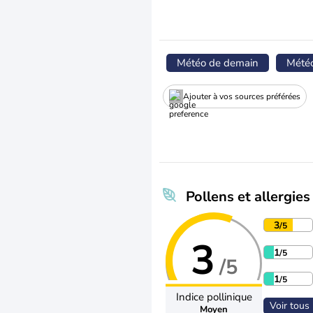
Météo de demain
Mété
Ajouter à vos sources préférées
Pollens et allergies
3
/5
3
1
/5
/5
1
/5
Indice pollinique
Voir tous 
Moyen