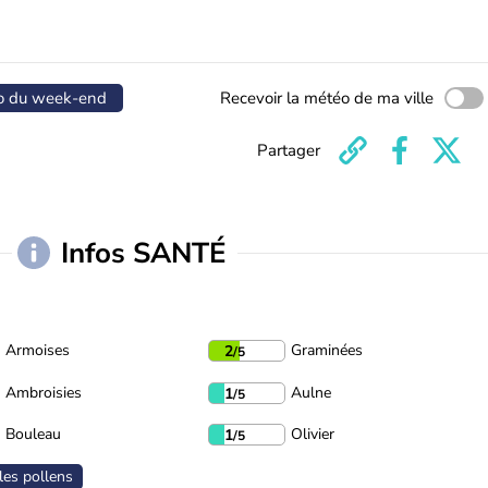
o du week-end
Recevoir la météo de ma ville
Partager
Infos SANTÉ
Armoises
Graminées
2
/5
Ambroisies
Aulne
1
/5
Bouleau
Olivier
1
/5
les pollens