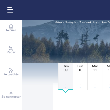
Météo
Slovaquie
Trenčiansky kraj
okres Pa
Accueil
Radar
Dim
Lun
Mar
M
09
10
11
1
Actualités
-
-
-
-
-
-
Se connecter