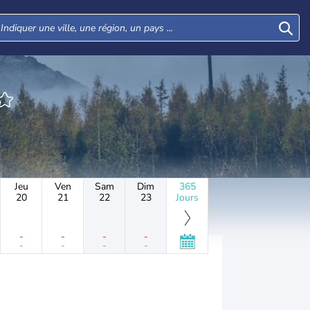
Jeu
Ven
Sam
Dim
365
20
21
22
23
Jours
-
-
-
-
-
-
-
-