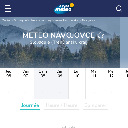
Météo
Slovaquie
Trenčiansky kraj
okres Partizánske
Návojovce
METEO NÁVOJOVCE
Slovaquie (Trenčiansky kraj)
Jeu
Ven
Sam
Dim
Lun
Mar
Mer
J
06
07
08
09
10
11
12
-
-
-
-
-
-
-
-
-
-
-
-
-
-
Journée
Heure / Heure
Comparer