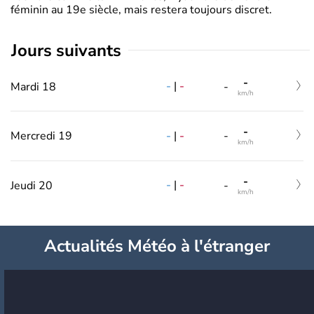
féminin au 19e siècle, mais restera toujours discret.
jours suivants
-
-
|
-
Mardi 18
-
km/h
-
-
|
-
Mercredi 19
-
km/h
-
-
|
-
Jeudi 20
-
km/h
Actualités Météo à l'étranger