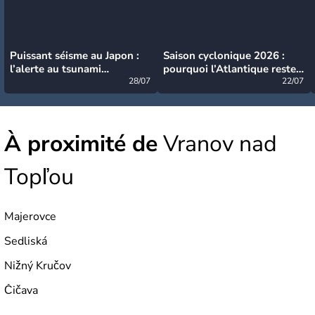
Puissant séisme au Japon :
Saison cyclonique 2026 :
l’alerte au tsunami
pourquoi l’Atlantique reste
désormais levée
28/07
très calme à ce stade ?
22/07
À proximité de
Vranov nad
Topľou
Majerovce
Sedliská
Nižný Kručov
Čičava