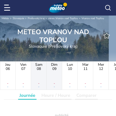
Météo
Slovaquie
Prešovský kraj
okres Vranov nad Topľou
Vranov nad Topľou
METEO VRANOV NAD
TOPĽOU
Slovaquie (Prešovský kraj)
Jeu
Ven
Sam
Dim
Lun
Mar
Mer
J
06
07
08
09
10
11
12
-
-
-
-
-
-
-
-
-
-
-
-
-
-
Journée
Heure / Heure
Comparer