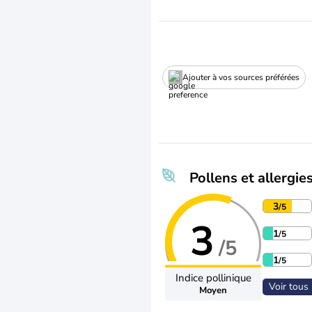
Ajouter à vos sources préférées
Pollens et allergie
3
/5
3
1
/5
/5
1
/5
Indice pollinique
Voir tous 
Moyen