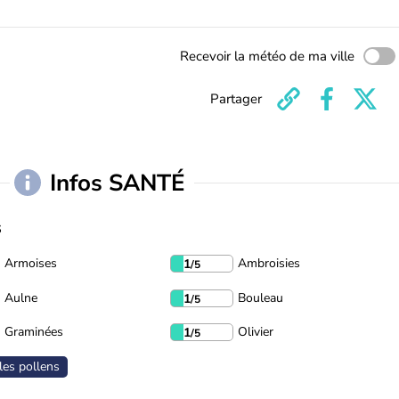
Recevoir la météo de ma ville
Partager
Infos SANTÉ
s
Armoises
Ambroisies
1
/5
Aulne
Bouleau
1
/5
Graminées
Olivier
1
/5
les pollens