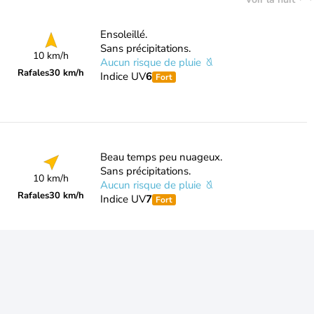
Ensoleillé.
Sans précipitations.
10 km/h
Aucun risque de pluie
Rafales
30 km/h
Indice UV
6
Fort
Beau temps peu nuageux.
Sans précipitations.
10 km/h
Aucun risque de pluie
Rafales
30 km/h
Indice UV
7
Fort