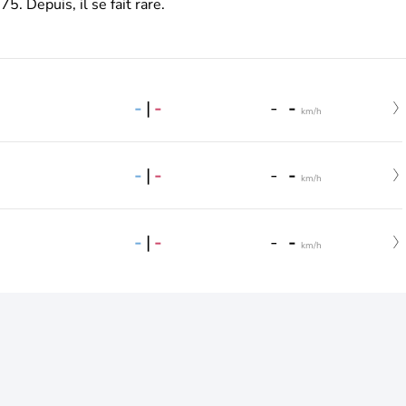
. Depuis, il se fait rare.
-
|
-
-
-
km/h
-
|
-
-
-
km/h
-
|
-
-
-
km/h