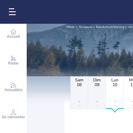
Météo
Slovaquie
Banskobystrický kraj
okr
Accueil
Radar
Sam
Dim
Lun
M
08
09
10
1
Actualités
-
-
-
-
-
-
Se connecter