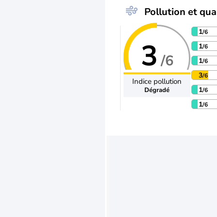
Pollution et qual
1
/6
3
1
/6
/6
1
/6
3
/6
Indice pollution
1
Dégradé
/6
1
/6