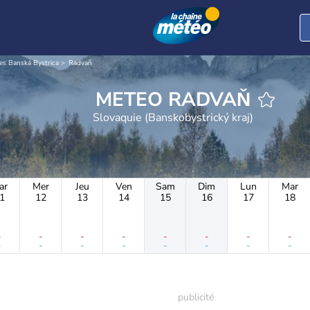
es Banská Bystrica
Radvaň
METEO RADVAŇ
Slovaquie (Banskobystrický kraj)
ar
Mer
Jeu
Ven
Sam
Dim
Lun
Mar
1
12
13
14
15
16
17
18
-
-
-
-
-
-
-
-
-
-
-
-
-
-
-
-