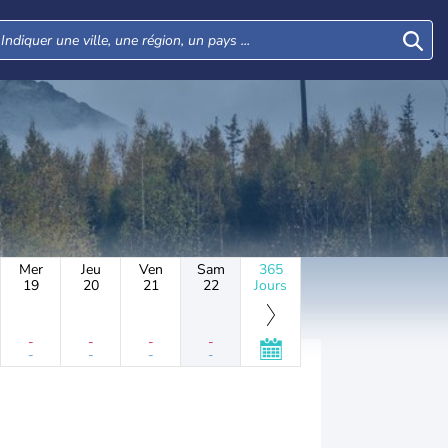
Mer
Jeu
Ven
Sam
365
19
20
21
22
Jours
-
-
-
-
-
-
-
-