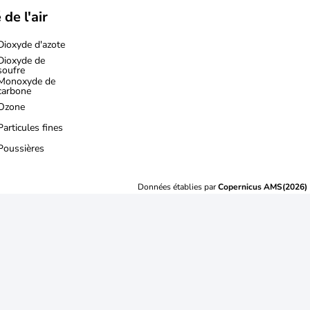
 de l'air
Dioxyde d'azote
Dioxyde de
soufre
Monoxyde de
carbone
Ozone
Particules fines
Poussières
Données établies par
Copernicus AMS(2026)