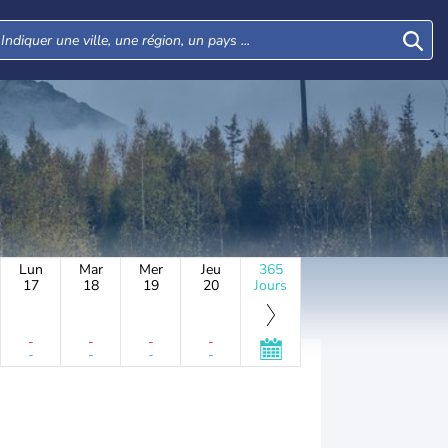
Lun
Mar
Mer
Jeu
365
17
18
19
20
Jours
-
-
-
-
-
-
-
-