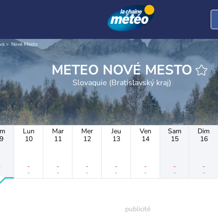
va
Nové Mesto
METEO NOVÉ MESTO
Slovaquie (Bratislavský kraj)
im
Lun
Mar
Mer
Jeu
Ven
Sam
Dim
9
10
11
12
13
14
15
16
-
-
-
-
-
-
-
-
-
-
-
-
-
-
-
-