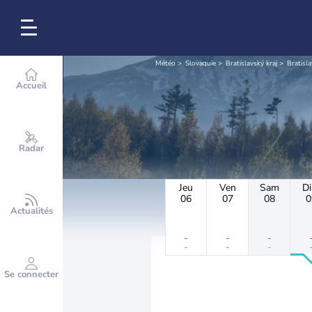
Météo
Slovaquie
Bratislavský kraj
Bratisla
Accueil
Radar
Jeu
Ven
Sam
D
06
07
08
0
Actualités
-
-
-
-
-
-
Se connecter