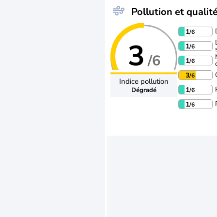
Pollution et qualité
1
/6
3
1
/6
/6
1
/6
3
/6
Indice pollution
1
Dégradé
/6
1
/6