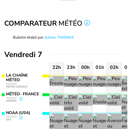
COMPARATEUR
MÉTÉO
Bulletin établi par
Adrien THOMAS
Vendredi 7
22h
23h
00h
01h
02h
0
LA CHAÎNE
MÉTÉO
SOURCE
METEO CONSULT
MÉTÉO- FRANCE
SOURCE
ARPEGE
NOAA (USA)
SOURCE
GFS