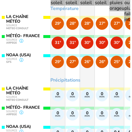
Température
LA CHAÎNE
MÉTÉO
29°
28°
28°
27°
27°
2
SOURCE
METEO CONSULT
MÉTÉO- FRANCE
SOURCE
31°
31°
30°
30°
30°
2
ARPEGE
NOAA (USA)
SOURCE
29°
27°
26°
26°
25°
2
GFS
Précipitations
LA CHAÎNE
MÉTÉO
0
0
0
0
0
mm
mm
mm
mm
mm
m
SOURCE
METEO CONSULT
MÉTÉO- FRANCE
SOURCE
0
0
0
0
0
ARPEGE
mm
mm
mm
mm
mm
m
NOAA (USA)
SOURCE