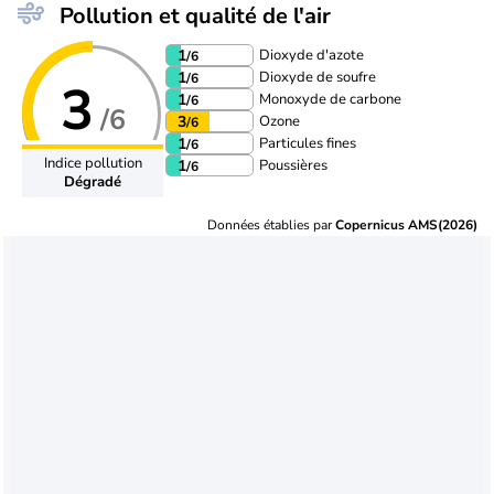
Pollution et qualité de l'air
Dioxyde d'azote
1
/6
Dioxyde de soufre
1
/6
3
Monoxyde de carbone
1
/6
/6
Ozone
3
/6
Particules fines
1
/6
Indice pollution
Poussières
1
/6
Dégradé
Données établies par
Copernicus AMS(2026)