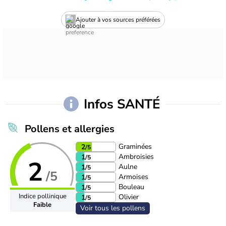
Ajouter à vos sources préférées
Infos SANTÉ
Pollens et allergies
Graminées
2
/5
Ambroisies
1
/5
2
Aulne
1
/5
/5
Armoises
1
/5
Bouleau
1
/5
Indice pollinique
Olivier
1
/5
Faible
Voir tous les pollens