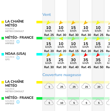
Vent
LA CHAÎNE
MÉTÉO
10
10
15
10
10
1
SOURCE
km/h
km/h
km/h
km/h
km/h
km
METEO CONSULT
Raf. 25
Raf. 30
Raf. 30
Raf. 30
Raf. 25
Raf
MÉTÉO- FRANCE
SOURCE
15
10
10
15
15
1
ARPEGE
km/h
km/h
km/h
km/h
km/h
km
Raf. 20
Raf. 20
Raf. 15
Raf. 20
Raf. 25
Raf
NOAA (USA)
SOURCE
15
25
30
35
35
3
GFS
km/h
km/h
km/h
km/h
km/h
km
Raf. 30
Raf. 30
Raf. 40
Raf. 45
Raf. 50
Raf
Couverture nuageuse
LA CHAÎNE
MÉTÉO
5
25
25
25
20
SOURCE
METEO CONSULT
MÉTÉO- FRANCE
SOURCE
5
10
5
5
5
ARPEGE