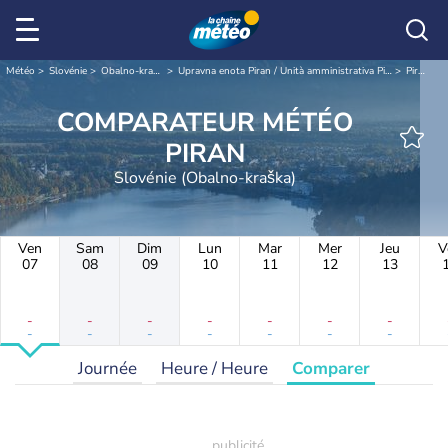
Météo
Slovénie
Obalno-kraška
Upravna enota Piran / Unità amministrativa Pirano
Piran
COMPARATEUR MÉTÉO
PIRAN
Slovénie (Obalno-kraška)
Ven
Sam
Dim
Lun
Mar
Mer
Jeu
V
07
08
09
10
11
12
13
-
-
-
-
-
-
-
-
-
-
-
-
-
-
Journée
Heure / Heure
Comparer