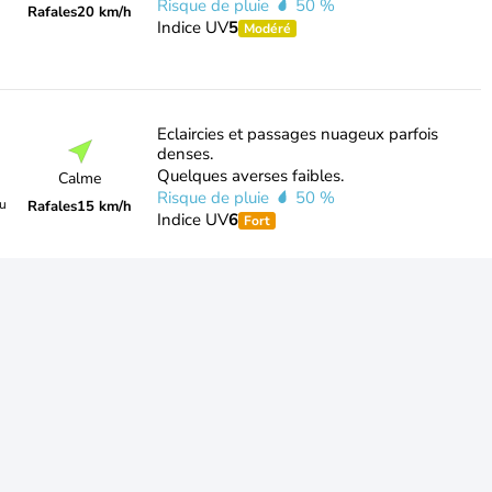
Risque de pluie
50 %
Rafales
20 km/h
Indice UV
5
Modéré
Eclaircies et passages nuageux parfois
denses.
Quelques averses faibles.
Calme
Risque de pluie
50 %
du
Rafales
15 km/h
Indice UV
6
Fort