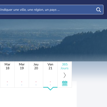
Mar
Mer
Jeu
Ven
365
18
19
20
21
Jours
-
-
-
-
-
-
-
-