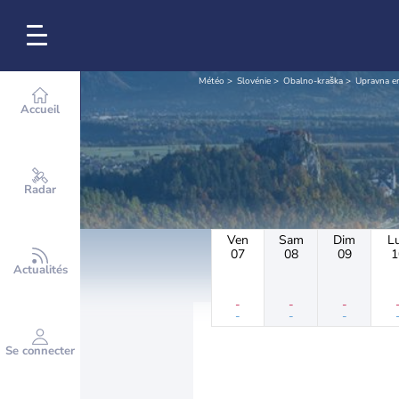
Météo
Slovénie
Obalno-kraška
Upravna en
Accueil
Radar
Ven
Sam
Dim
L
07
08
09
1
Actualités
-
-
-
-
-
-
Se connecter