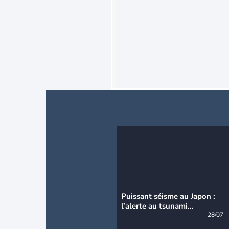
Puissant séisme au Japon :
l’alerte au tsunami
désormais levée
28/07