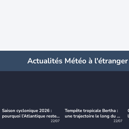
Actualités Météo à l'étranger
Saison cyclonique 2026 :
Tempête tropicale Bertha :
pourquoi l’Atlantique reste
une trajectoire le long du du
très calme à ce stade ?
22/07
littoral américain
22/07