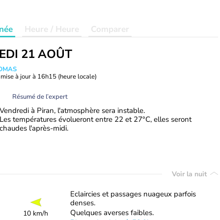
née
Heure / Heure
Comparer
EDI 21 AOÛT
HOMAS
mise à jour à
16h15
(heure locale)
Résumé de l’expert
Vendredi à Piran, l'atmosphère sera instable.
Les températures évolueront entre 22 et 27°C, elles seront
chaudes l'après-midi.
Voir la nuit
Eclaircies et passages nuageux parfois
denses.
Quelques averses faibles.
10 km/h