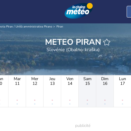
ota Piran / Unità amministrativa Pirano
Piran
METEO PIRAN
Slovénie (Obalno-kraška)
un
Mar
Mer
Jeu
Ven
Sam
Dim
Lun
0
11
12
13
14
15
16
17
-
-
-
-
-
-
-
-
-
-
-
-
-
-
-
-