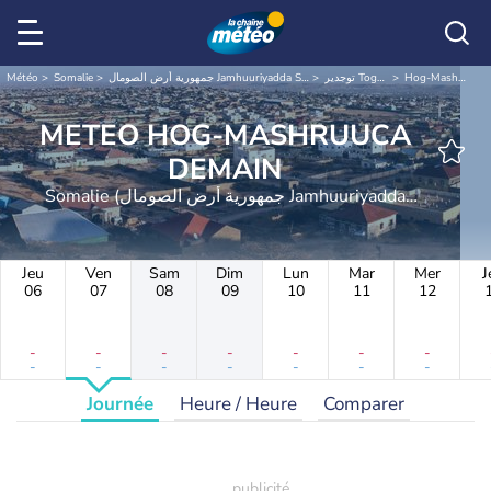
Météo
Somalie
جمهورية أرض الصومال Jamhuuriyadda Soomaaliland
توجدير Togdheer
Hog-Mashruuca
METEO HOG-MASHRUUCA
DEMAIN
Somalie (جمهورية أرض الصومال Jamhuuriyadda
Soomaaliland)
Jeu
Ven
Sam
Dim
Lun
Mar
Mer
J
06
07
08
09
10
11
12
-
-
-
-
-
-
-
-
-
-
-
-
-
-
Journée
Heure / Heure
Comparer