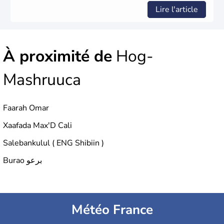
Lire l'article
À proximité de
Hog-
Mashruuca
Faarah Omar
Xaafada Max'D Cali
Salebankulul ( ENG Shibiin )
Burao برعو
Météo France