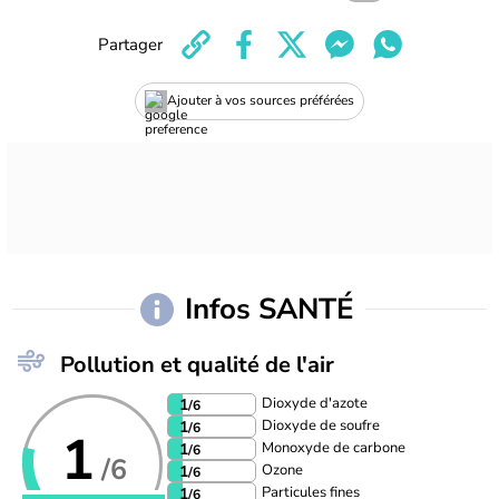
Partager
Ajouter à vos sources préférées
Infos SANTÉ
Pollution et qualité de l'air
Dioxyde d'azote
1
/6
Dioxyde de soufre
1
/6
1
Monoxyde de carbone
1
/6
/6
Ozone
1
/6
Particules fines
1
/6