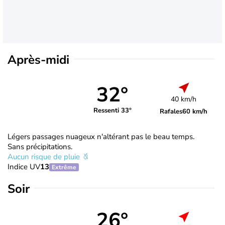
Après-midi
32°
40 km/h
Ressenti 33°
Rafales
60 km/h
Légers passages nuageux n'altérant pas le beau temps.
Sans précipitations.
Aucun risque de pluie
Indice UV
13
Extrême
Soir
26°