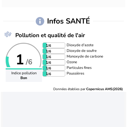
Infos SANTÉ
Pollution et qualité de l'air
Dioxyde d'azote
1
/6
Dioxyde de soufre
1
/6
1
Monoxyde de carbone
1
/6
/6
Ozone
1
/6
Particules fines
1
/6
Indice pollution
Poussières
1
/6
Bon
Données établies par
Copernicus AMS(2026)