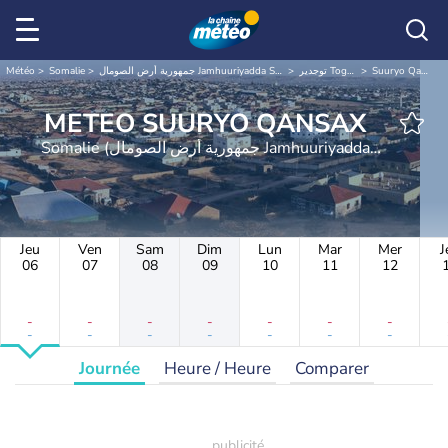
Météo
Somalie
جمهورية أرض الصومال Jamhuuriyadda Soomaaliland
توجدير Togdheer
Suuryo Qansax
METEO SUURYO QANSAX
Somalie (جمهورية أرض الصومال Jamhuuriyadda
Soomaaliland)
Jeu
Ven
Sam
Dim
Lun
Mar
Mer
J
06
07
08
09
10
11
12
-
-
-
-
-
-
-
-
-
-
-
-
-
-
Journée
Heure / Heure
Comparer