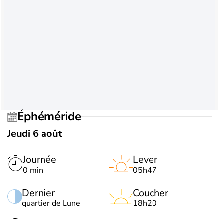
Éphéméride
Jeudi 6 août
Journée
Lever
0 min
05h47
Dernier
Coucher
quartier de Lune
18h20