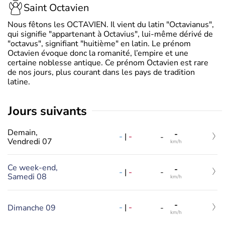
Saint Octavien
Nous fêtons les OCTAVIEN. Il vient du latin "Octavianus",
qui signifie "appartenant à Octavius", lui-même dérivé de
"octavus", signifiant "huitième" en latin. Le prénom
Octavien évoque donc la romanité, l’empire et une
certaine noblesse antique. Ce prénom Octavien est rare
de nos jours, plus courant dans les pays de tradition
latine.
jours suivants
Demain,
-
-
|
-
-
Vendredi 07
km/h
Ce week-end,
-
-
|
-
-
Samedi 08
km/h
-
-
|
-
Dimanche 09
-
km/h