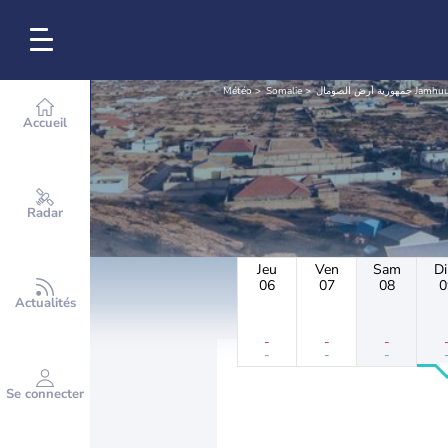
Météo
Somalie
 أرض الصومال
Accueil
Radar
Jeu
Ven
Sam
D
06
07
08
0
Actualités
-
-
-
-
-
-
Se connecter