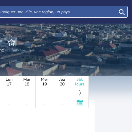
iland)
Lun
Mar
Mer
Jeu
365
17
18
19
20
Jours
-
-
-
-
-
-
-
-