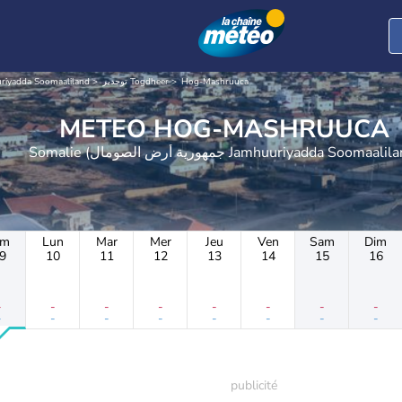
جمهورية Jamhuuriyadda Soomaaliland
توجدير Togdheer
Hog-Mashruuca
METEO HOG-MASHRUUCA
Somalie (جمهورية أرض الصومال Jamhuuriyadda Soomaal
im
Lun
Mar
Mer
Jeu
Ven
Sam
Dim
9
10
11
12
13
14
15
16
-
-
-
-
-
-
-
-
-
-
-
-
-
-
-
-