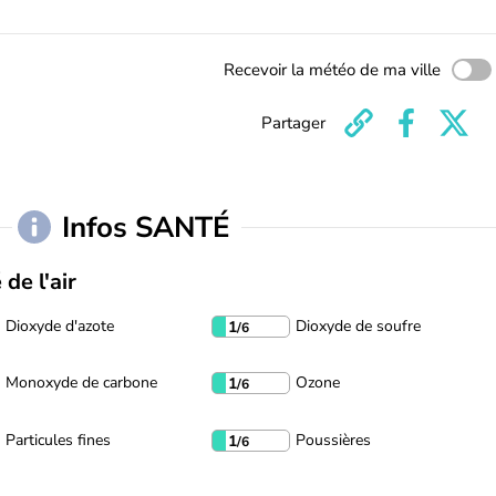
Recevoir la météo de ma ville
Partager
Infos SANTÉ
 de l'air
Dioxyde d'azote
Dioxyde de soufre
1
/6
Monoxyde de carbone
Ozone
1
/6
Particules fines
Poussières
1
/6