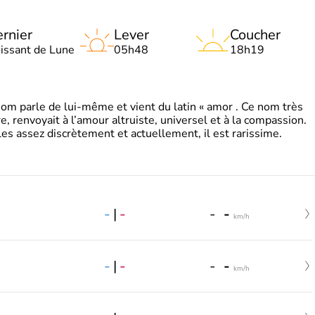
rnier
Lever
Coucher
oissant de Lune
05h48
18h19
 parle de lui-même et vient du latin « amor . Ce nom très
, renvoyait à l’amour altruiste, universel et à la compassion.
es assez discrètement et actuellement, il est rarissime.
-
|
-
-
-
km/h
-
|
-
-
-
km/h