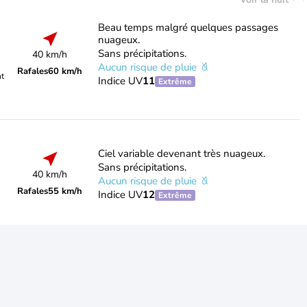
Beau temps malgré quelques passages
nuageux.
Sans précipitations.
40 km/h
Aucun risque de pluie
Rafales
60 km/h
nt
Indice UV
11
Extrême
Ciel variable devenant très nuageux.
Sans précipitations.
40 km/h
Aucun risque de pluie
Rafales
55 km/h
Indice UV
12
Extrême