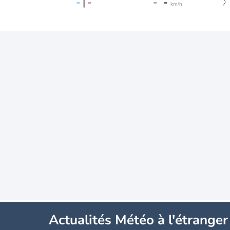
-
|
-
-
-
km/h
Actualités Météo à l'étranger