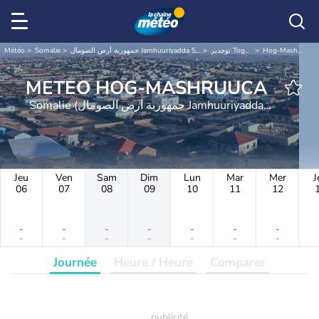
Météo
Somalie
جمهورية أرض الصومال Jamhuuriyadda Soomaaliland
توجدير Togdheer
Hog-Mashruuca
METEO HOG-MASHRUUCA
Somalie (جمهورية أرض الصومال Jamhuuriyadda
Soomaaliland)
Jeu
Ven
Sam
Dim
Lun
Mar
Mer
J
06
07
08
09
10
11
12
-
-
-
-
-
-
-
-
-
-
-
-
-
-
Journée
Heure / Heure
Comparer