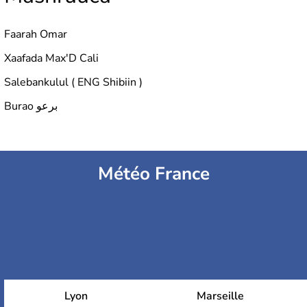
Faarah Omar
Xaafada Max'D Cali
Salebankulul ( ENG Shibiin )
Burao برعو
Météo France
Lyon
Marseille