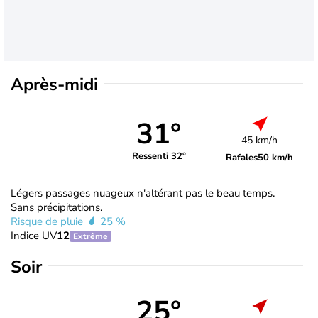
Après-midi
31°
45 km/h
Ressenti 32°
Rafales
50 km/h
Légers passages nuageux n'altérant pas le beau temps.
Sans précipitations.
Risque de pluie
25 %
Indice UV
12
Extrême
Soir
25°