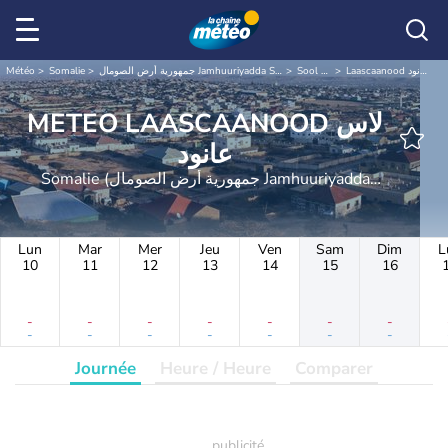
Météo
Somalie
جمهورية أرض الصومال Jamhuuriyadda Soomaaliland
Sool سول
Laascaanood لاس عانود
METEO LAASCAANOOD لاس
عانود
Somalie (جمهورية أرض الصومال Jamhuuriyadda
Soomaaliland)
Lun
Mar
Mer
Jeu
Ven
Sam
Dim
L
10
11
12
13
14
15
16
-
-
-
-
-
-
-
-
-
-
-
-
-
-
Journée
Heure / Heure
Comparer