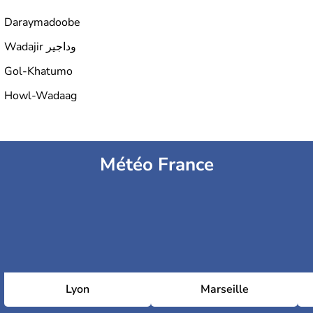
Daraymadoobe
Wadajir وداجير
Gol-Khatumo
Howl-Wadaag
Météo France
Lyon
Marseille