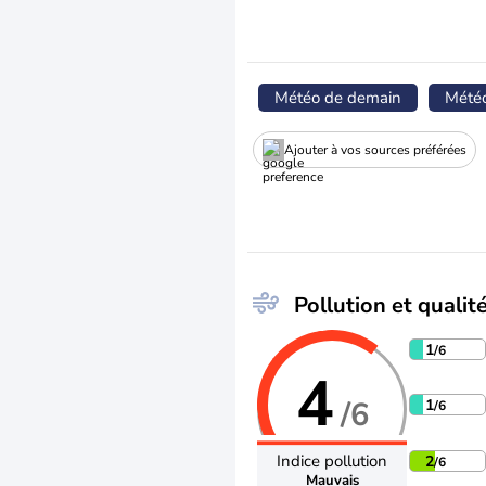
Météo de demain
Mété
Ajouter à vos sources préférées
Pollution et qualité
1
/6
4
/6
1
/6
Indice pollution
2
/6
Mauvais