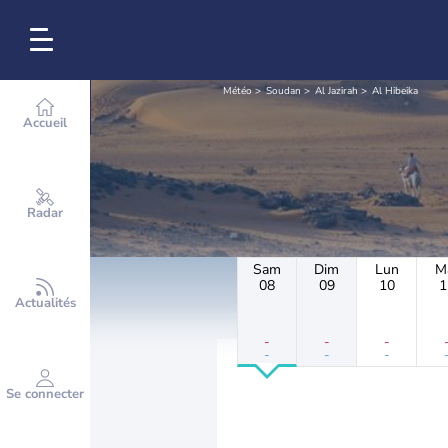
Météo
Soudan
Al Jazirah
Al Hibeika
Accueil
Radar
Sam
Dim
Lun
M
08
09
10
1
Actualités
-
-
-
-
-
-
Se connecter