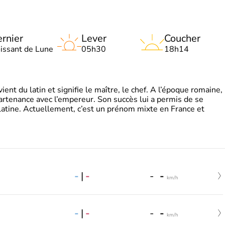
rnier
Lever
Coucher
oissant de Lune
05h30
18h14
t du latin et signifie le maître, le chef. A l’époque romaine,
partenance avec l’empereur. Son succès lui a permis de se
latine. Actuellement, c’est un prénom mixte en France et
-
|
-
-
-
km/h
-
|
-
-
-
km/h