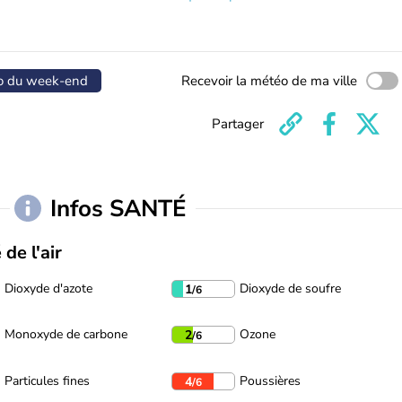
o du week-end
Recevoir la météo de ma ville
Partager
Infos SANTÉ
 de l'air
Dioxyde d'azote
Dioxyde de soufre
1
/6
Monoxyde de carbone
Ozone
2
/6
Particules fines
Poussières
4
/6