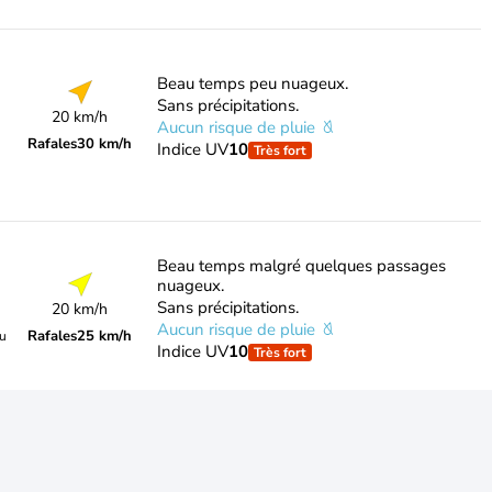
Beau temps peu nuageux.
Sans précipitations.
20 km/h
Aucun risque de pluie
Rafales
30 km/h
Indice UV
10
Très fort
Beau temps malgré quelques passages
nuageux.
Sans précipitations.
20 km/h
Aucun risque de pluie
Rafales
25 km/h
du
Indice UV
10
Très fort