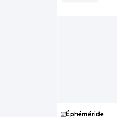
Éphéméride