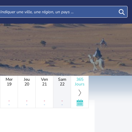
Mer
Jeu
Ven
Sam
365
19
20
21
22
Jours
-
-
-
-
-
-
-
-