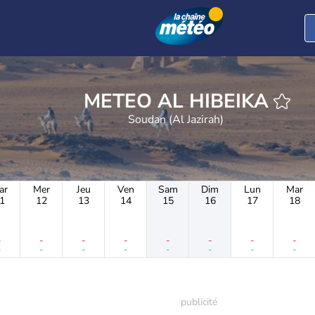
METEO AL HIBEIKA
Soudan (Al Jazirah)
ar
Mer
Jeu
Ven
Sam
Dim
Lun
Mar
1
12
13
14
15
16
17
18
-
-
-
-
-
-
-
-
-
-
-
-
-
-
-
-