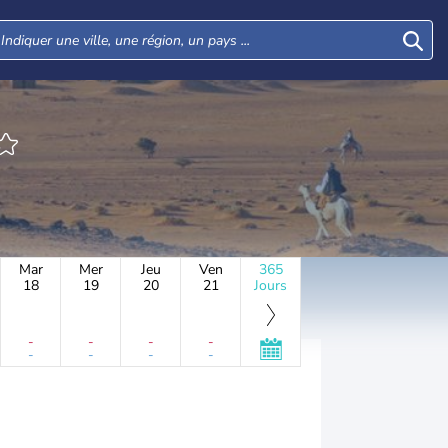
Mar
Mer
Jeu
Ven
365
18
19
20
21
Jours
-
-
-
-
-
-
-
-