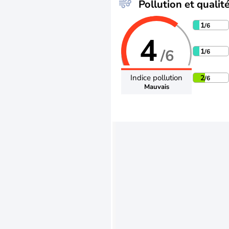
Pollution et qualité
1
/6
4
/6
1
/6
Indice pollution
2
/6
Mauvais