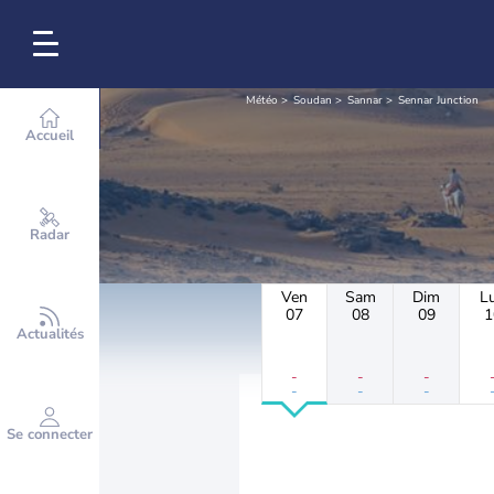
Météo
Soudan
Sannar
Sennar Junction
Accueil
Radar
Ven
Sam
Dim
L
07
08
09
1
Actualités
-
-
-
-
-
-
Se connecter