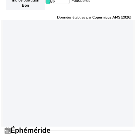
Indice pollution
Poussières
1
/6
Bon
Données établies par
Copernicus AMS(2026)
Éphéméride