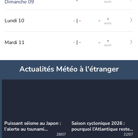
Dimanche 09
km/h
-
-
|
-
Lundi 10
-
km/h
-
-
|
-
Mardi 11
-
km/h
Actualités Météo à l'étranger
Puissant séisme au Japon :
Saison cyclonique 2026 :
l’alerte au tsunami
pourquoi l’Atlantique reste
désormais levée
28/07
très calme à ce stade ?
22/07