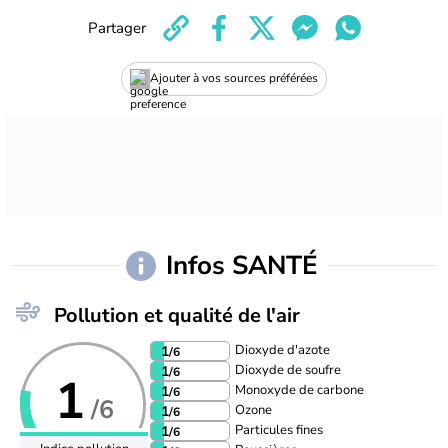
Partager
Ajouter à vos sources préférées
Infos SANTÉ
Pollution et qualité de l'air
Dioxyde d'azote
1
/6
Dioxyde de soufre
1
/6
1
Monoxyde de carbone
1
/6
/6
Ozone
1
/6
Particules fines
1
/6