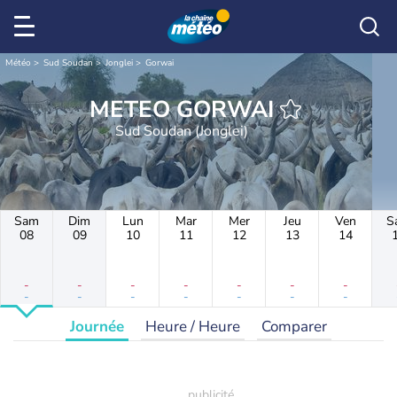
Météo
Sud Soudan
Jonglei
Gorwai
METEO GORWAI
Sud Soudan (Jonglei)
Sam
Dim
Lun
Mar
Mer
Jeu
Ven
S
08
09
10
11
12
13
14
-
-
-
-
-
-
-
-
-
-
-
-
-
-
Journée
Heure / Heure
Comparer