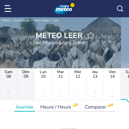
Météo
Sud Soudan
Unity State
Leer
METEO LEER
Sud Soudan (Unity State)
Sam
Dim
Lun
Mar
Mer
Jeu
Ven
S
08
09
10
11
12
13
14
-
-
-
-
-
-
-
-
-
-
-
-
-
-
Journée
Heure / Heure
Comparer