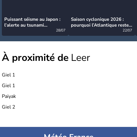
Puissant séisme au Japon :
Saison cyclonique 2026 :
l’alerte au tsunami
pourquoi l’Atlantique reste
désormais levée
28/07
très calme à ce stade ?
22/07
À proximité de
Leer
Giel 1
Giel 1
Paiyak
Giel 2