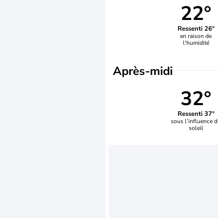
22°
Ressenti 26°
en raison de
l'humidité
Après-midi
32°
Ressenti 37°
sous l’influence 
soleil