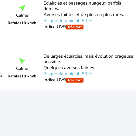
Eclaircies et passages nuageux parfois
denses.
Averses faibles et de plus en plus rares.
Calme
Risque de pluie
50 %
Rafales
10 km/h
Indice UV
9
Très fort
De larges éclaircies, mais évolution orageuse
possible.
Quelques averses faibles.
Calme
Risque de pluie
50 %
du
Rafales
10 km/h
Indice UV
9
Très fort