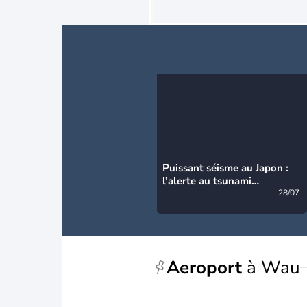
Puissant séisme au Japon :
l’alerte au tsunami
désormais levée
28/07
Aeroport
à Wau