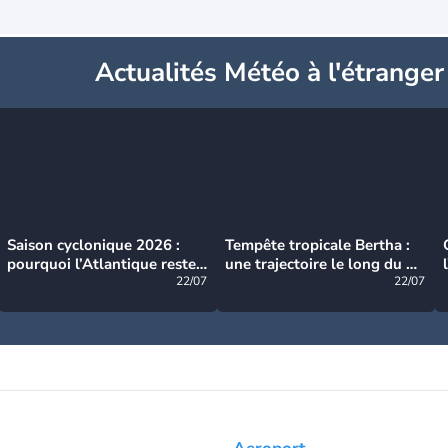
Actualités Météo à l'étranger
Saison cyclonique 2026 :
Tempête tropicale Bertha :
pourquoi l’Atlantique reste
une trajectoire le long du du
très calme à ce stade ?
22/07
littoral américain
22/07