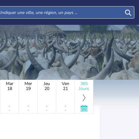
Mar
Mer
Jeu
Ven
365
18
19
20
21
Jours
-
-
-
-
-
-
-
-