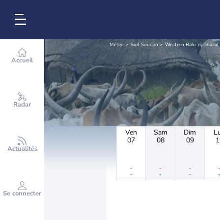
Météo
Sud Soudan
Western Bahr el Ghazal 
Accueil
Radar
Ven
Sam
Dim
L
07
08
09
1
Actualités
-
-
-
-
-
-
Se connecter