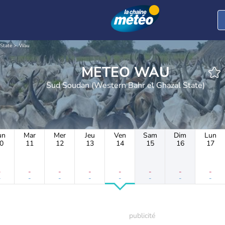
State
Wau
METEO WAU
Sud Soudan (Western Bahr el Ghazal State)
un
Mar
Mer
Jeu
Ven
Sam
Dim
Lun
0
11
12
13
14
15
16
17
-
-
-
-
-
-
-
-
-
-
-
-
-
-
-
-