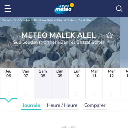
Météo
Sud Soudan
Northern Bahr el Ghazal State
Malek Alel
METEO MALEK ALEL
Sud Soudan (Northern Bahr el Ghazal State)
Jeu
Ven
Sam
Dim
Lun
Mar
Mer
J
06
07
08
09
10
11
12
-
-
-
-
-
-
-
-
-
-
-
-
-
-
Journée
Heure / Heure
Comparer