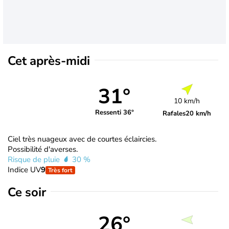
Cet après-midi
31°
10 km/h
Ressenti 36°
Rafales
20 km/h
Ciel très nuageux avec de courtes éclaircies.
Possibilité d'averses.
Risque de pluie
30 %
Indice UV
9
Très fort
Ce soir
26°