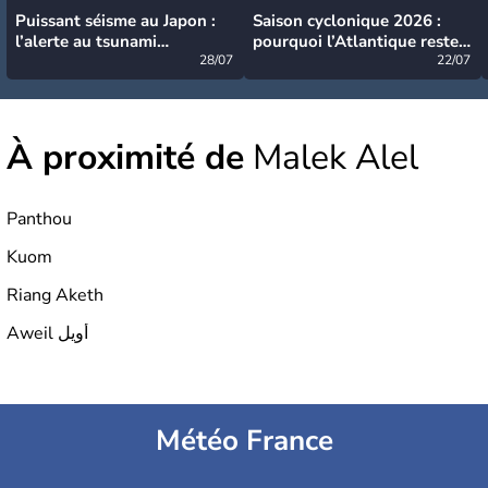
Puissant séisme au Japon :
Saison cyclonique 2026 :
l’alerte au tsunami
pourquoi l’Atlantique reste
désormais levée
28/07
très calme à ce stade ?
22/07
À proximité de
Malek Alel
Panthou
Kuom
Riang Aketh
Aweil أويل
Météo France