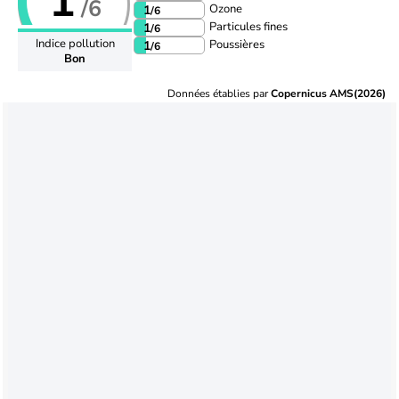
1
/6
Ozone
1
/6
Particules fines
1
/6
Indice pollution
Poussières
1
/6
Bon
Données établies par
Copernicus AMS(2026)