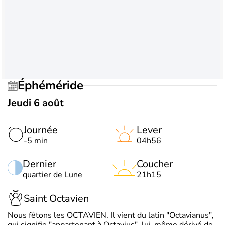
Éphéméride
Jeudi 6 août
Journée
Lever
-5 min
04h56
Dernier
Coucher
quartier de Lune
21h15
Saint Octavien
Nous fêtons les OCTAVIEN. Il vient du latin "Octavianus",
qui signifie "appartenant à Octavius", lui-même dérivé de