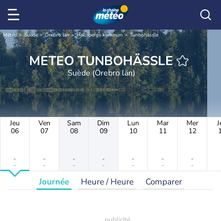
Météo
Suède
Örebro län
Hallsbergs kommun
Tunbohässle
METEO TUNBOHÄSSLE
Suède (Örebro län)
Jeu
Ven
Sam
Dim
Lun
Mar
Mer
J
06
07
08
09
10
11
12
-
-
-
-
-
-
-
-
-
-
-
-
-
-
Journée
Heure / Heure
Comparer