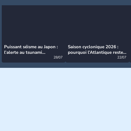
Puissant séisme au Japon :
Saison cyclonique 2026 :
l’alerte au tsunami
pourquoi l’Atlantique reste
désormais levée
28/07
très calme à ce stade ?
22/07