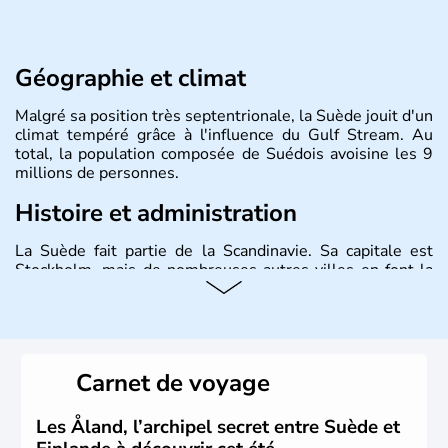
Géographie et climat
Malgré sa position très septentrionale, la Suède jouit d'un
climat tempéré grâce à l'influence du Gulf Stream. Au
total, la population composée de Suédois avoisine les 9
millions de personnes.
Histoire et administration
La Suède fait partie de la Scandinavie. Sa capitale est
Stockholm, mais de nombreuses autres villes en font la
renommée comme Malmö et Göteborg. Elle fait partie de
l'Union Européenne, mais n'a pas intégré la zone euro.
Monarchie depuis presque un millénaire, la Suède
possède un roi mais qui n'a qu'un rôle symbolique. La
Suède est depuis longtemps un grand exportateur de fer,
Carnet de voyage
de cuivre et de bois.
Les Åland, l’archipel secret entre Suède et