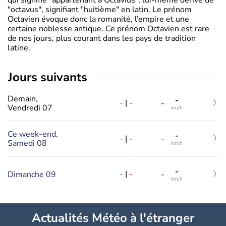
"octavus", signifiant "huitième" en latin. Le prénom
Octavien évoque donc la romanité, l’empire et une
certaine noblesse antique. Ce prénom Octavien est rare
de nos jours, plus courant dans les pays de tradition
latine.
jours suivants
Demain,
-
-
|
-
-
Vendredi 07
km/h
Ce week-end,
-
-
|
-
-
Samedi 08
km/h
-
-
|
-
Dimanche 09
-
km/h
Actualités Météo à l'étranger