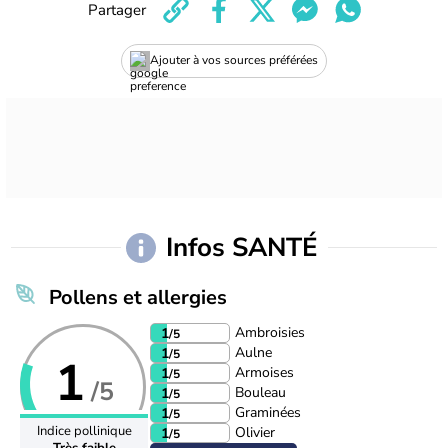
Partager
Ajouter à vos sources préférées
Infos SANTÉ
Pollens et allergies
Ambroisies
1
/5
Aulne
1
/5
1
Armoises
1
/5
/5
Bouleau
1
/5
Graminées
1
/5
Indice pollinique
Olivier
1
/5
Très faible