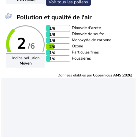
Voir tous les pollens
Pollution et qualité de l'air
Dioxyde d'azote
1
/6
Dioxyde de soufre
1
/6
2
Monoxyde de carbone
1
/6
/6
Ozone
2
/6
Particules fines
1
/6
Indice pollution
Poussières
1
/6
Moyen
Données établies par
Copernicus AMS(2026)