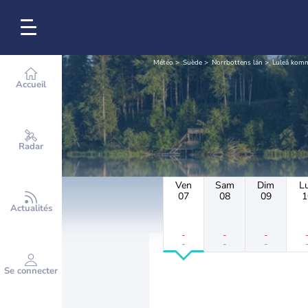
Météo
Suède
Norrbottens län
Luleå kom
Accueil
Radar
Ven
Sam
Dim
L
07
08
09
1
Actualités
-
-
-
-
-
-
Se connecter