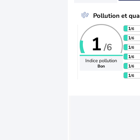
Pollution et qual
1
/6
1
1
/6
/6
1
/6
1
/6
Indice pollution
1
Bon
/6
1
/6