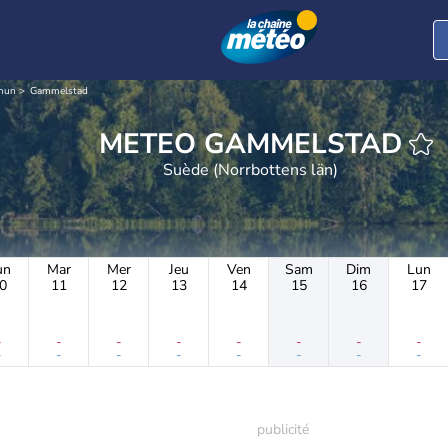
mun
Gammelstad
METEO GAMMELSTAD
Suède (Norrbottens län)
un
Mar
Mer
Jeu
Ven
Sam
Dim
Lun
0
11
12
13
14
15
16
17
-
-
-
-
-
-
-
-
-
-
-
-
-
-
-
-