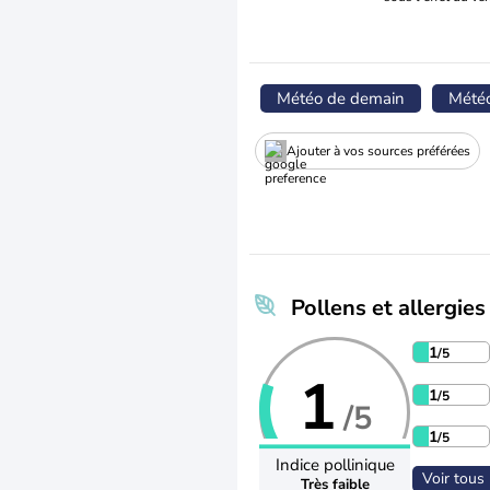
Météo de demain
Mété
Ajouter à vos sources préférées
Pollens et allergies
1
/5
1
1
/5
/5
1
/5
Indice pollinique
Voir tous 
Très faible