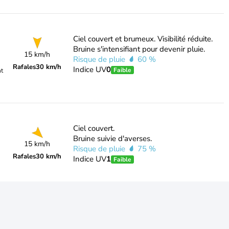
Ciel couvert et brumeux. Visibilité réduite.
Bruine s'intensifiant pour devenir pluie.
15 km/h
Risque de pluie
60 %
Rafales
30 km/h
Indice UV
0
Faible
nt
Ciel couvert.
Bruine suivie d'averses.
15 km/h
Risque de pluie
75 %
Rafales
30 km/h
Indice UV
1
Faible