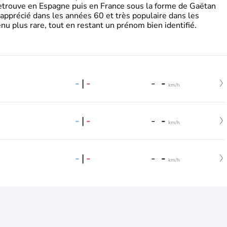
retrouve en Espagne puis en France sous la forme de Gaëtan
 apprécié dans les années 60 et très populaire dans les
nu plus rare, tout en restant un prénom bien identifié.
-
|
-
-
-
km/h
-
|
-
-
-
km/h
-
|
-
-
-
km/h