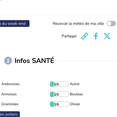
o du week-end
Recevoir la météo de ma ville
Partager
Infos SANTÉ
Ambroisies
Aulne
1
/5
Armoises
Bouleau
1
/5
Graminées
Olivier
1
/5
les pollens